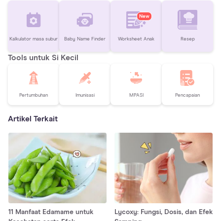
New
Kalkulator masa subur
Baby Name Finder
Worksheet Anak
Resep
Tools untuk Si Kecil
Pertumbuhan
Imunisasi
MPASI
Pencapaian
Artikel Terkait
11 Manfaat Edamame untuk
Lycoxy: Fungsi, Dosis, dan Efek