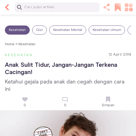
Baca Selanjutnya
13 Rekomendasi RSGM dan Klinik Gigi di Jakarta
yang Terbaik dan Terpercaya
Kesehatan
Gizi
Kesehatan Mental
Kesehatan Umum
Ob
Home >
Kesehatan
12 April 2018
KESEHATAN
Anak Sulit Tidur, Jangan-Jangan Terkena 
Cacingan!
Ketahui gejala pada anak dan cegah dengan cara
ini
0
0
Simpan