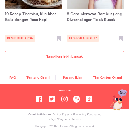
10 Resep Tiramisu, Kue khas
8 Cara Merawat Rambut yang
Italia dengan Rasa Kopi
Diwarnai agar Tidak Rusak
RESEP KELUARGA
FASHION & BEAUTY
Tampilkan lebih banyak
FAQ
Tentang Orami
Pasang iklan
Tim Konten Orami
FOLLOW US
Orami Articles —
Artikel Seputar Parenting, Kesehatan,
Gaya Hidup dan Hiburan
Copyright ©
2026
Orami. All rights reserved.