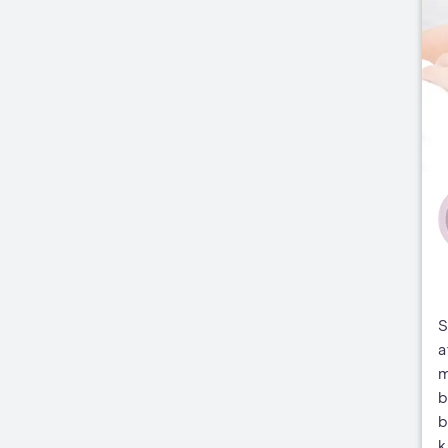
S
a
m
b
b
k