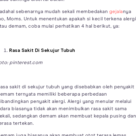
adahal sebenarnya mudah sekali membedakan
gejala
nya
ho, Moms. Untuk menentukan apakah si kecil terkena alerg
tau demam, coba mulai perhatikan 4 hal berikut, ya:
Rasa Sakit Di Sekujur Tubuh
oto: pinterest.com
asa sakit di sekujur tubuh yang disebabkan oleh penyakit
emam ternyata memiliki beberapa perbedaan
ibandingkan penyakit alergi. Alergi yang menular melalui
dara biasanya tidak akan menimbulkan rasa sakit sama
ekali, sedangkan demam akan membuat kepala pusing dan
erasa tertekan.
emam juga biasanya akan membuat otot terasa lemas,