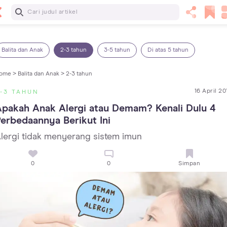
Baca Selanjutnya
5 Manfaat Bermain Masak-Masakan untuk Anak, Yuk Latih
Kreativitas Si Kecil!
Balita dan Anak
2-3 tahun
3-5 tahun
Di atas 5 tahun
ome >
Balita dan Anak >
2-3 tahun
16 April 20
-3 TAHUN
pakah Anak Alergi atau Demam? Kenali Dulu 4 
erbedaannya Berikut Ini
lergi tidak menyerang sistem imun
0
0
Simpan