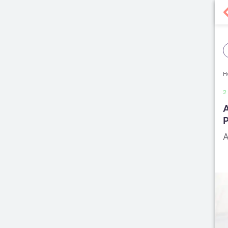
H
2
A
P
A