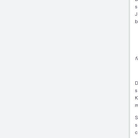
s
J
b
f
D
s
K
m
S
s
c