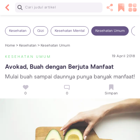
Baca Selanjutnya
5 Manfaat Bermain Masak-Masakan untuk Anak,
Yuk Latih Kreativitas Si Kecil!
Kesehatan
Gizi
Kesehatan Mental
Kesehatan Umum
Ob
Home >
Kesehatan >
Kesehatan Umum
19 April 2018
KESEHATAN UMUM
Avokad, Buah dengan Berjuta Manfaat
Mulai buah sampai daunnya punya banyak manfaat!
0
0
Simpan