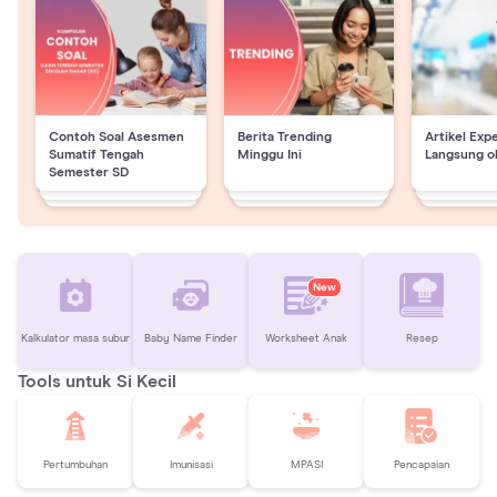
Contoh Soal Asesmen
Berita Trending
Artikel Exp
Sumatif Tengah
Minggu Ini
Langsung o
Semester SD
New
Kalkulator masa subur
Baby Name Finder
Worksheet Anak
Resep
Tools untuk Si Kecil
Pertumbuhan
Imunisasi
MPASI
Pencapaian