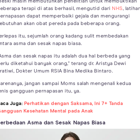
eski masih membutuhkan penelitian untuk membuktikan
eberapa terapi di atas berhasil, mengutid dari
NHS
, latiha
ernapasan dapat memperbaiki gejala dan mengurangi
ebutuhan akan obat pereda pada beberapa orang.
erlepas itu, sejumlah orang kadang sulit membedakan
ntara asma dan sesak napas biasa.
Asma dan sesak napas itu adalah dua hal berbeda yang
erlu diketahui banyak orang," terang dr. Aristya Dewi
ratiwi, Dokter Umum RSIA Bina Medika Bintaro.
arenanya, jangan sampai Moms salah mengenali kedua
enis gangguan pernapasan itu, ya.
aca Juga:
Perhatikan dengan Saksama, Ini 7+ Tanda
angguan Kesehatan Mental pada Anak
erbedaan Asma dan Sesak Napas Biasa