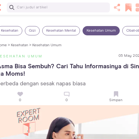
Baca Selanjutnya
7 Penyebab Sakit Tenggorokan pada Anak dan Cara
Mengatasinya
Kesehatan
Gizi
Kesehatan Mental
Kesehatan Umum
Obat-o
ome >
Kesehatan >
Kesehatan Umum
05 May 20
KESEHATAN UMUM
sma Bisa Sembuh? Cari Tahu Informasinya di Sini,
ya Moms!
erbeda dengan sesak napas biasa
0
0
Simpan