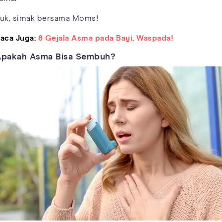
uk, simak bersama Moms!
aca Juga:
8 Gejala Asma pada Bayi, Waspada!
Apakah Asma Bisa Sembuh?