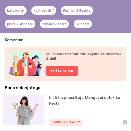
kulit wajah
kulit sensitif
Fashion & Beauty
produk skincare
bahan skincare
skincare
Komentar
Belum ada komentar. Yuk, bagikan pendapatmu
di sini!
Beri komentar
Baca selanjutnya
Ini 5 Inspirasi Baju Menyusui untuk ke
Pesta
FASHION & BEAUTY