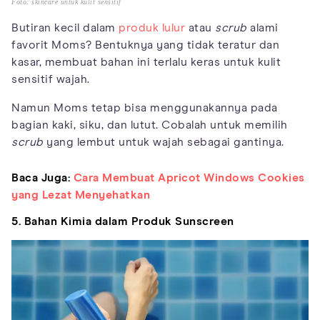
Foto: skincare untuk kulit sensitif
Butiran kecil dalam
produk lulur
atau
scrub
alami
favorit Moms? Bentuknya yang tidak teratur dan
kasar, membuat bahan ini terlalu keras untuk kulit
sensitif wajah.
Namun Moms tetap bisa menggunakannya pada
bagian kaki, siku, dan lutut. Cobalah untuk memilih
scrub
yang lembut untuk wajah sebagai gantinya.
Baca Juga:
Cara Membuat Apricot Windows Cookies
yang Lezat Menyehatkan
5. Bahan Kimia dalam Produk Sunscreen