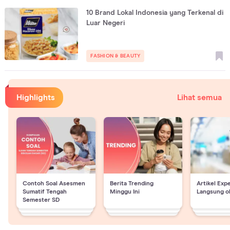
10 Brand Lokal Indonesia yang Terkenal di
Luar Negeri
FASHION & BEAUTY
Highlights
Lihat semua
Contoh Soal Asesmen
Berita Trending
Artikel Exp
Sumatif Tengah
Minggu Ini
Langsung o
Semester SD