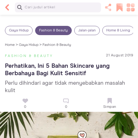
Baca Selanjutnya
14 Rekomendasi Camilan Sehat untuk Anak, Enak
dan Bergizi!
Gaya Hidup
Fashion & Beauty
Jalan-jalan
Home & Living
Home >
Gaya Hidup >
Fashion & Beauty
21 August 2019
FASHION & BEAUTY
Perhatikan, Ini 5 Bahan Skincare yang 
Berbahaya Bagi Kulit Sensitif
Perlu dihindari agar tidak menyebabkan masalah
kulit
0
0
Simpan