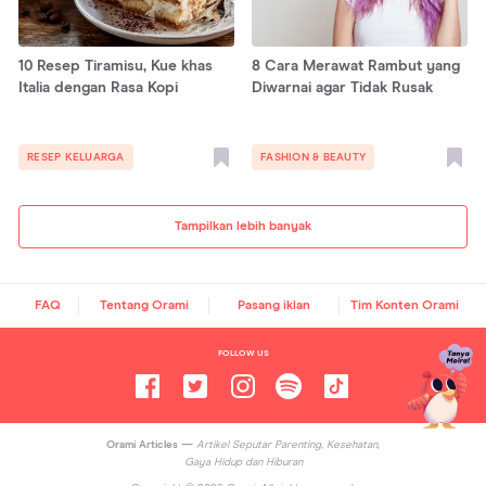
10 Resep Tiramisu, Kue khas
8 Cara Merawat Rambut yang
Italia dengan Rasa Kopi
Diwarnai agar Tidak Rusak
RESEP KELUARGA
FASHION & BEAUTY
Tampilkan lebih banyak
FAQ
Tentang Orami
Pasang iklan
Tim Konten Orami
FOLLOW US
Orami Articles —
Artikel Seputar Parenting, Kesehatan,
Gaya Hidup dan Hiburan