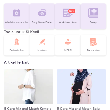
New
Kalkulator masa subur
Baby Name Finder
Worksheet Anak
Resep
Tools untuk Si Kecil
Pertumbuhan
Imunisasi
MPASI
Pencapaian
Artikel Terkait
5 Cara Mix and Match Kemeja
5 Cara Mix and Match Baju