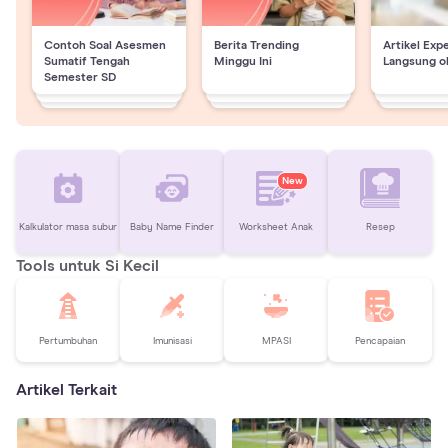
Contoh Soal Asesmen
Berita Trending
Artikel Exp
Sumatif Tengah
Minggu Ini
Langsung o
Semester SD
New
Kalkulator masa subur
Baby Name Finder
Worksheet Anak
Resep
Tools untuk Si Kecil
Pertumbuhan
Imunisasi
MPASI
Pencapaian
Artikel Terkait