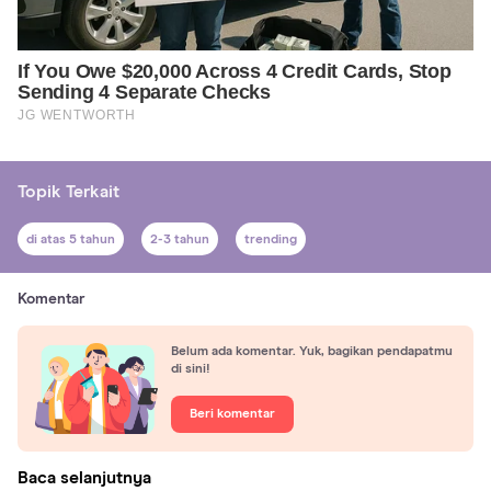
Topik Terkait
di atas 5 tahun
2-3 tahun
trending
Komentar
Belum ada komentar. Yuk, bagikan pendapatmu
di sini!
Beri komentar
Baca selanjutnya