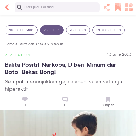
Baca Selanjutnya
7 Penyebab Sakit Tenggorokan pada Anak dan
Cara Mengatasinya
Balita dan Anak
2-3 tahun
3-5 tahun
Di atas 5 tahun
Home >
Balita dan Anak >
2-3 tahun
13 June 2023
2-3 TAHUN
Balita Positif Narkoba, Diberi Minum dari 
Botol Bekas Bong!
Sempat menunjukkan gejala aneh, salah satunya
hiperaktif
0
0
Simpan