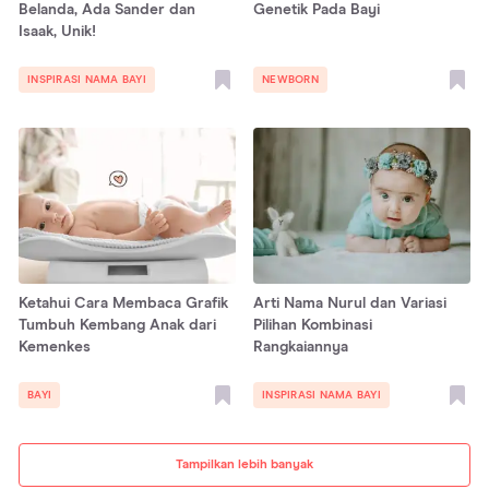
Belanda, Ada Sander dan
Genetik Pada Bayi
Isaak, Unik!
INSPIRASI NAMA BAYI
NEWBORN
Ketahui Cara Membaca Grafik
Arti Nama Nurul dan Variasi
Tumbuh Kembang Anak dari
Pilihan Kombinasi
Kemenkes
Rangkaiannya
BAYI
INSPIRASI NAMA BAYI
Tampilkan lebih banyak