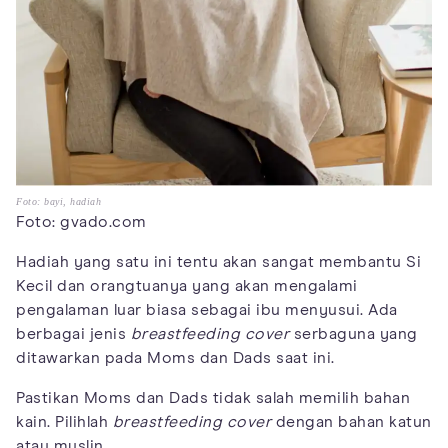
Foto: bayi, hadiah
Foto: gvado.com
Hadiah yang satu ini tentu akan sangat membantu Si
Kecil dan orangtuanya yang akan mengalami
pengalaman luar biasa sebagai ibu menyusui. Ada
berbagai jenis
breastfeeding cover
serbaguna yang
ditawarkan pada Moms dan Dads saat ini.
Pastikan Moms dan Dads tidak salah memilih bahan
kain. Pilihlah
breastfeeding cover
dengan bahan katun
atau muslin.