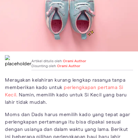
Artikel ditulis oleh
Orami Author
Disunting oleh
Orami Author
Merayakan kelahiran kurang lengkap rasanya tanpa
memberikan kado untuk
perlengkapan pertama Si
Kecil.
Namin, memilih kado untuk Si Kecil yang baru
lahir tidak mudah.
Moms dan Dads harus memilih kado yang tepat agar
perlengkapan pertamanya itu bisa dipakai sesuai
dengan usianya dan dalam waktu yang lama. Berikut
ini beberapa pilihan perlengkapan bayi baru lahir