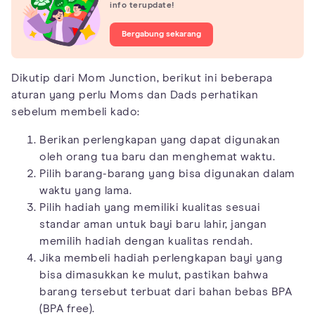
info terupdate!
Bergabung sekarang
Dikutip dari Mom Junction, berikut ini beberapa
aturan yang perlu Moms dan Dads perhatikan
sebelum membeli kado:
Berikan perlengkapan yang dapat digunakan
oleh orang tua baru dan menghemat waktu.
Pilih barang-barang yang bisa digunakan dalam
waktu yang lama.
Pilih hadiah yang memiliki kualitas sesuai
standar aman untuk bayi baru lahir, jangan
memilih hadiah dengan kualitas rendah.
Jika membeli hadiah perlengkapan bayi yang
bisa dimasukkan ke mulut, pastikan bahwa
barang tersebut terbuat dari bahan bebas BPA
(BPA free).