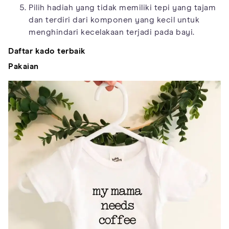
Pilih hadiah yang tidak memiliki tepi yang tajam
dan terdiri dari komponen yang kecil untuk
menghindari kecelakaan terjadi pada bayi.
Daftar kado terbaik
Pakaian