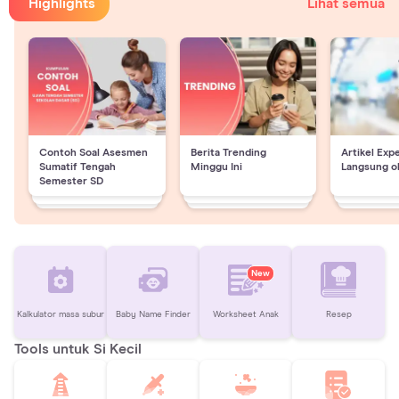
Highlights
Lihat semua
Contoh Soal Asesmen
Berita Trending
Artikel Exp
Sumatif Tengah
Minggu Ini
Langsung o
Semester SD
New
Kalkulator masa subur
Baby Name Finder
Worksheet Anak
Resep
Tools untuk Si Kecil