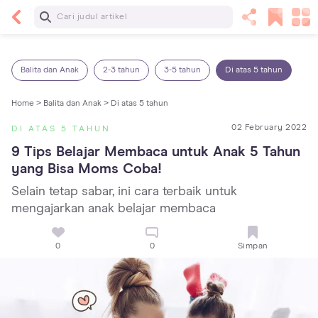
Baca Selanjutnya
Sariawan pada Anak: Penyebab, Cara Mengatasi
dan Mencegahnya
Balita dan Anak
2-3 tahun
3-5 tahun
Di atas 5 tahun
Home >
Balita dan Anak >
Di atas 5 tahun
02 February 2022
DI ATAS 5 TAHUN
9 Tips Belajar Membaca untuk Anak 5 Tahun 
yang Bisa Moms Coba!
Selain tetap sabar, ini cara terbaik untuk
mengajarkan anak belajar membaca
0
0
Simpan