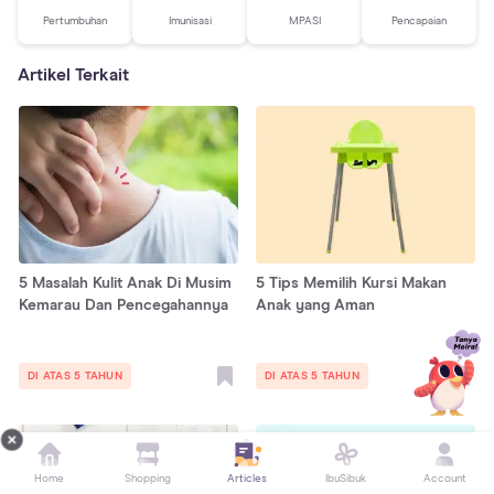
Pertumbuhan
Imunisasi
MPASI
Pencapaian
Artikel Terkait
5 Masalah Kulit Anak Di Musim
5 Tips Memilih Kursi Makan
Kemarau Dan Pencegahannya
Anak yang Aman
DI ATAS 5 TAHUN
DI ATAS 5 TAHUN
Home
Shopping
Articles
IbuSibuk
Account