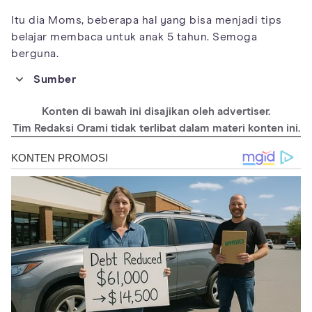
Itu dia Moms, beberapa hal yang bisa menjadi tips
belajar membaca untuk anak 5 tahun. Semoga
berguna.
Sumber
https://www.researchgate.net/publication/323410010_Storytelli
ng-The_Seeds_of_Children's_Creativity
Konten di bawah ini disajikan oleh advertiser.
https://www.choa.org/parent-resources
Tim Redaksi Orami tidak terlibat dalam materi konten ini.