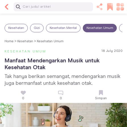
Baca Selanjutnya
Sariawan pada Anak: Penyebab, Cara Mengatasi
dan Mencegahnya
Kesehatan
Gizi
Kesehatan Mental
Kesehatan Umum
Ob
Home >
Kesehatan >
Kesehatan Umum
18 July 2020
KESEHATAN UMUM
Manfaat Mendengarkan Musik untuk 
Kesehatan Otak
Tak hanya berikan semangat, mendengarkan musik
juga bermanfaat untuk kesehatan otak.
0
0
Simpan