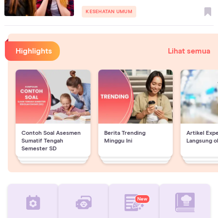
KESEHATAN UMUM
Highlights
Lihat semua
Contoh Soal Asesmen
Berita Trending
Artikel Exp
Sumatif Tengah
Minggu Ini
Langsung o
Semester SD
New