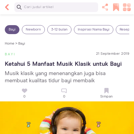
Baca Selanjutnya
13 Rekomendasi RSGM dan Klinik Gigi di Jakarta
yang Terbaik dan Terpercaya
Bayi
Newborn
3-12 bulan
Inspirasi Nama Bayi
Resep M
Home >
Bayi
21 September 2019
BAYI
Ketahui 5 Manfaat Musik Klasik untuk Bayi
Musik klasik yang menenangkan juga bisa
membuat kualitas tidur bayi membaik
0
0
Simpan