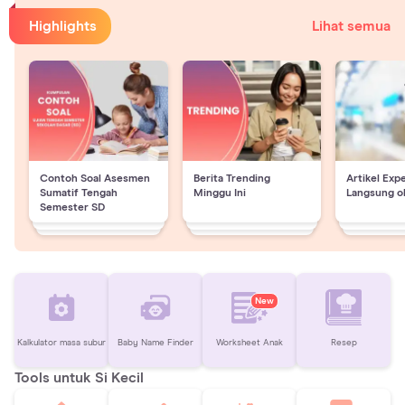
Highlights
Lihat semua
Contoh Soal Asesmen
Berita Trending
Artikel Exp
Sumatif Tengah
Minggu Ini
Langsung o
Semester SD
New
Kalkulator masa subur
Baby Name Finder
Worksheet Anak
Resep
Tools untuk Si Kecil