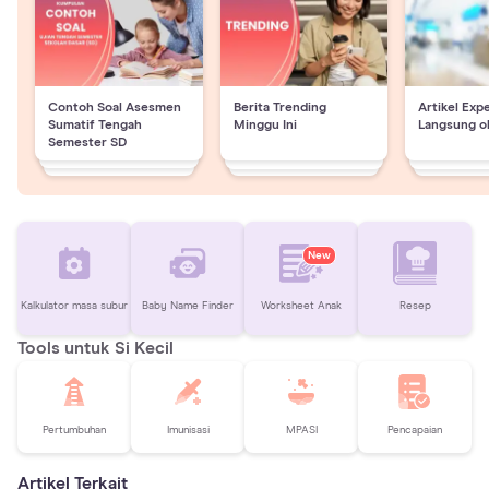
Contoh Soal Asesmen
Berita Trending
Artikel Exp
Sumatif Tengah
Minggu Ini
Langsung o
Semester SD
New
Kalkulator masa subur
Baby Name Finder
Worksheet Anak
Resep
Tools untuk Si Kecil
Pertumbuhan
Imunisasi
MPASI
Pencapaian
Artikel Terkait