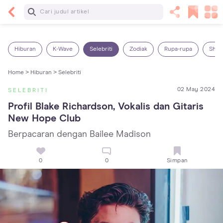
Baca Selanjutnya
Sariawan pada Anak: Penyebab, Cara Mengatasi
dan Mencegahnya
Hiburan
K-Wave
Selebriti
Zodiak
Rupa-rupa
Shop
Home >
Hiburan >
Selebriti
02 May 2024
SELEBRITI
Profil Blake Richardson, Vokalis dan Gitaris 
New Hope Club
Berpacaran dengan Bailee Madison
0
0
Simpan