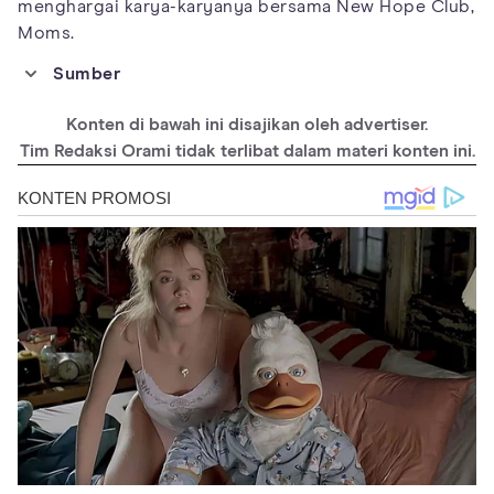
menghargai karya-karyanya bersama New Hope Club,
Moms.
Sumber
https://www.instagram.com/newhopeblake/?hl=en
Konten di bawah ini disajikan oleh advertiser.
https://newhopeclub.com/
Tim Redaksi Orami tidak terlibat dalam materi konten ini.