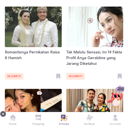
Romantisnya Pernikahan Raisa
Tak Melulu Sensasi, Ini 14 Fakta
& Hamish
Profil Anya Geraldine yang
Jarang Diketahui
SELEBRITI
SELEBRITI
Home
Shopping
Articles
IbuSibuk
Account