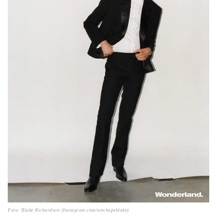
Foto: Blake Richardson (Instagram.com/newhopeblake)