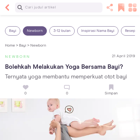
Baca Selanjutnya
Sariawan pada Anak: Penyebab, Cara Mengatasi
dan Mencegahnya
Bayi
Newborn
3-12 bulan
Inspirasi Nama Bayi
Resep M
Home >
Bayi >
Newborn
21 April 2019
NEWBORN
Bolehkah Melakukan Yoga Bersama Bayi?
Ternyata yoga membantu memperkuat otot bayi
0
0
Simpan