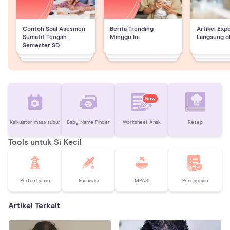
Contoh Soal Asesmen
Berita Trending
Artikel Exp
Sumatif Tengah
Minggu Ini
Langsung o
Semester SD
New
Kalkulator masa subur
Baby Name Finder
Worksheet Anak
Resep
Tools untuk Si Kecil
Pertumbuhan
Imunisasi
MPASI
Pencapaian
Artikel Terkait