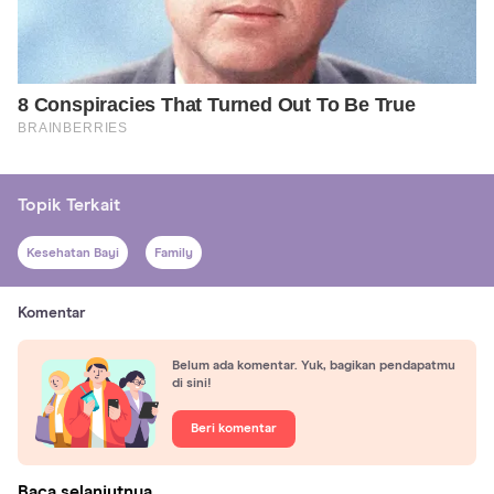
Topik Terkait
Kesehatan Bayi
Family
Komentar
Belum ada komentar. Yuk, bagikan pendapatmu
di sini!
Beri komentar
Baca selanjutnya