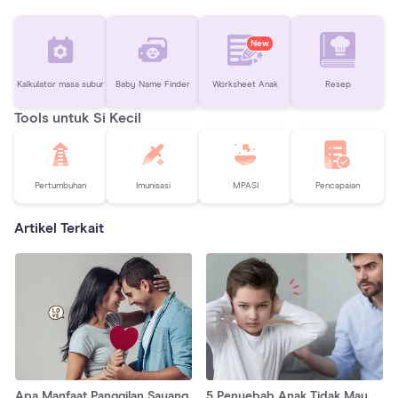
New
Kalkulator masa subur
Baby Name Finder
Worksheet Anak
Resep
Tools untuk Si Kecil
Pertumbuhan
Imunisasi
MPASI
Pencapaian
Artikel Terkait
Apa Manfaat Panggilan Sayang
5 Penyebab Anak Tidak Mau