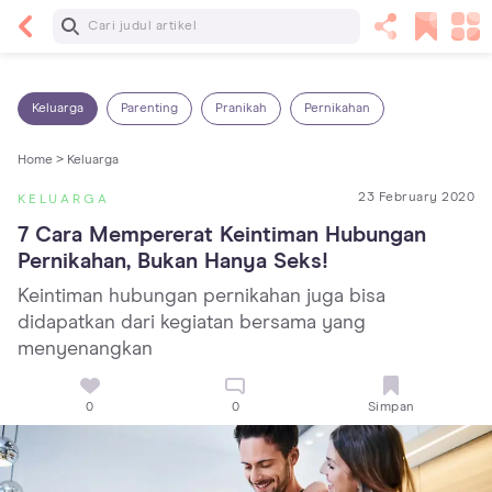
Baca Selanjutnya
7 Penyebab Sakit Tenggorokan pada Anak dan
Cara Mengatasinya
Keluarga
Parenting
Pranikah
Pernikahan
Home >
Keluarga
23 February 2020
KELUARGA
7 Cara Mempererat Keintiman Hubungan 
Pernikahan, Bukan Hanya Seks!
Keintiman hubungan pernikahan juga bisa
didapatkan dari kegiatan bersama yang
menyenangkan
0
0
Simpan