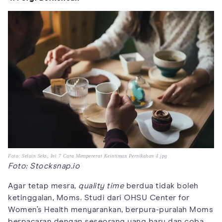
Foto: Selain Seks, Ini 7 Cara Mempererat Keintiman Pernikahan 4.jpg
Foto: Stocksnap.io
Agar tetap mesra,
quality time
berdua tidak boleh
ketinggalan, Moms. Studi dari OHSU Center for
Women’s Health menyarankan, berpura-puralah Moms
berpacaran dengan seseorang yang baru dan coba