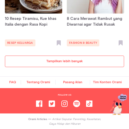
10 Resep Tiramisu, Kue khas
8 Cara Merawat Rambut yang
Italia dengan Rasa Kopi
Diwarnai agar Tidak Rusak
RESEP KELUARGA
FASHION & BEAUTY
Tampilkan lebih banyak
FAQ
Tentang Orami
Pasang iklan
Tim Konten Orami
FOLLOW US
Orami Articles —
Artikel Seputar Parenting, Kesehatan,
Gaya Hidup dan Hiburan