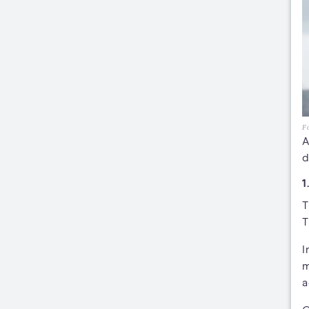
Fo
A
d
1
T
T
I
m
a