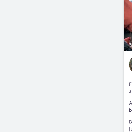
F
a
A
b
B
j