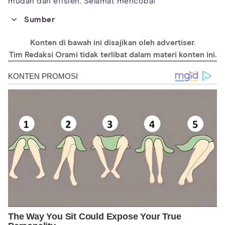
mudah dan efisien. Selamat mencoba!
Sumber
https://www.beautyimageusa.com/blog/9-benefits-of-waxing/
Konten di bawah ini disajikan oleh advertiser.
https://www.healthline.com/health/best-way-to-remove-pubic-
hair#_noHeaderPrefixedContent
Tim Redaksi Orami tidak terlibat dalam materi konten ini.
https://www.healthline.com/health/beauty-skin-care/at-home-
diy-waxing