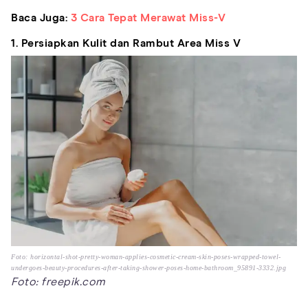
Baca Juga:
3 Cara Tepat Merawat Miss-V
1. Persiapkan Kulit dan Rambut Area Miss V
Foto: horizontal-shot-pretty-woman-applies-cosmetic-cream-skin-poses-wrapped-towel-
undergoes-beauty-procedures-after-taking-shower-poses-home-bathroom_95891-3332.jpg
Foto: freepik.com