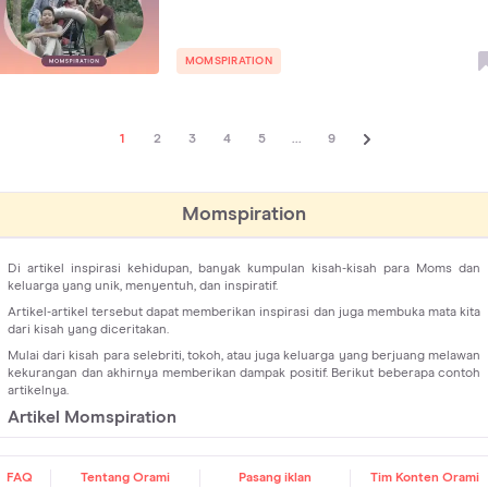
MOMSPIRATION
1
2
3
4
5
...
9
Momspiration
Di artikel inspirasi kehidupan, banyak kumpulan kisah-kisah para Moms dan
keluarga yang unik, menyentuh, dan inspiratif.
Artikel-artikel tersebut dapat memberikan inspirasi dan juga membuka mata kita
dari kisah yang diceritakan.
Mulai dari kisah para selebriti, tokoh, atau juga keluarga yang berjuang melawan
kekurangan dan akhirnya memberikan dampak positif. Berikut beberapa contoh
artikelnya.
Artikel Momspiration
Dalam artikel Momspiration, Moms bisa menemukan banyak kisah para ibu
hebat yang berjuang untuk keluarga dan dirinya sendiri. Seperti beberapa
FAQ
Moms berikut ini!
Tentang Orami
Pasang iklan
Tim Konten Orami