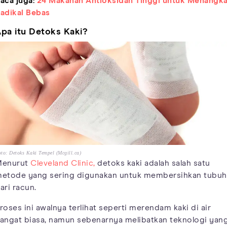
aca juga:
24 Makanan Antioksidan Tinggi untuk Menangka
adikal Bebas
pa itu Detoks Kaki?
to: Detoks Kaki Tempel (Mcgill.ca)
enurut
Cleveland Clinic,
detoks kaki adalah salah satu
etode yang sering digunakan untuk membersihkan tubuh
ari racun.
roses ini awalnya terlihat seperti merendam kaki di air
angat biasa, namun sebenarnya melibatkan teknologi yan