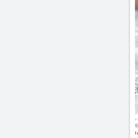
Fo
S
t