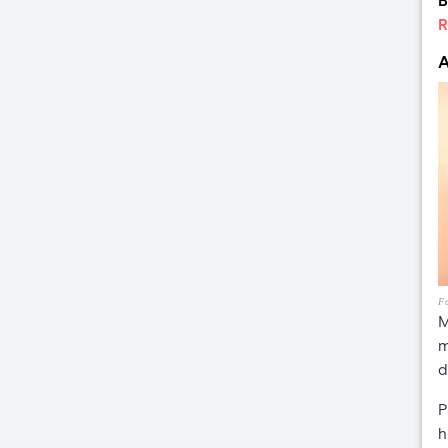
B
R
A
Fo
M
m
d
P
h