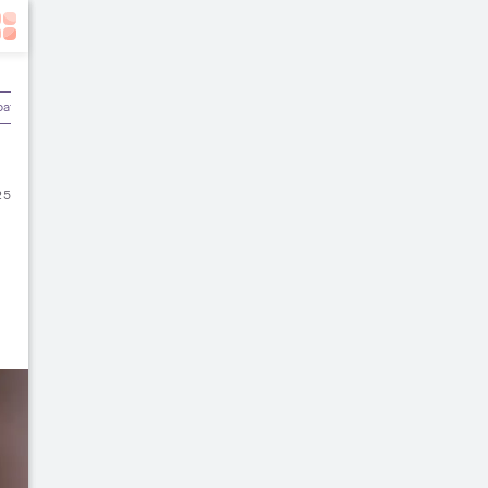
batan
Olahraga & Kebugaran
Rekomendasi Dokter
25