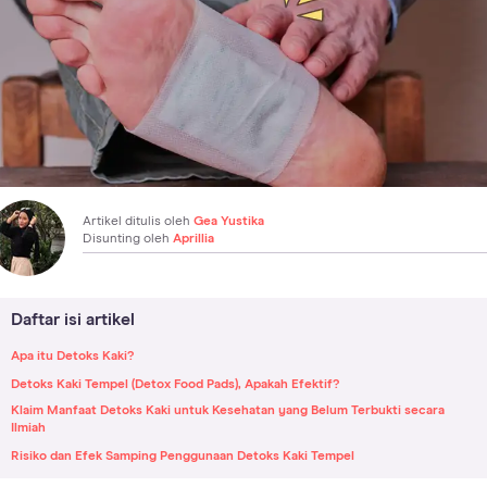
Artikel ditulis oleh
Gea Yustika
Disunting oleh
Aprillia
Daftar isi artikel
Apa itu Detoks Kaki?
Detoks Kaki Tempel (Detox Food Pads), Apakah Efektif?
Klaim Manfaat Detoks Kaki untuk Kesehatan yang Belum Terbukti secara
Ilmiah
Risiko dan Efek Samping Penggunaan Detoks Kaki Tempel