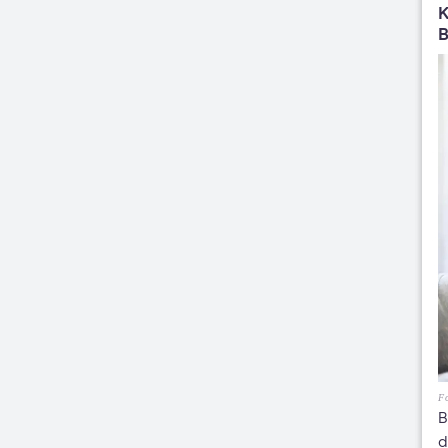
K
B
Fo
B
d