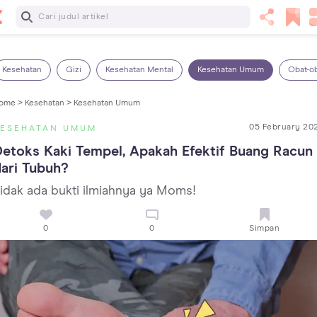
Baca Selanjutnya
Kebutuhan Cairan Anak yang Harus Dipenuhi Sesuai
Usianya
Kesehatan
Gizi
Kesehatan Mental
Kesehatan Umum
Obat-o
ome >
Kesehatan >
Kesehatan Umum
05 February 20
KESEHATAN UMUM
etoks Kaki Tempel, Apakah Efektif Buang Racun 
ari Tubuh?
idak ada bukti ilmiahnya ya Moms!
0
0
Simpan