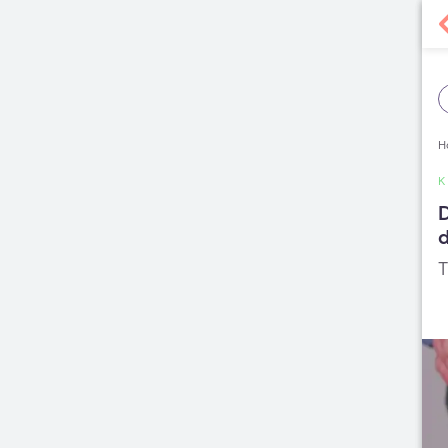
H
D
d
T