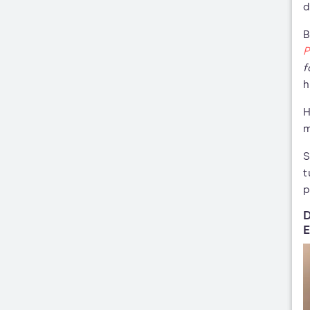
d
B
P
f
h
H
m
S
t
p
D
E