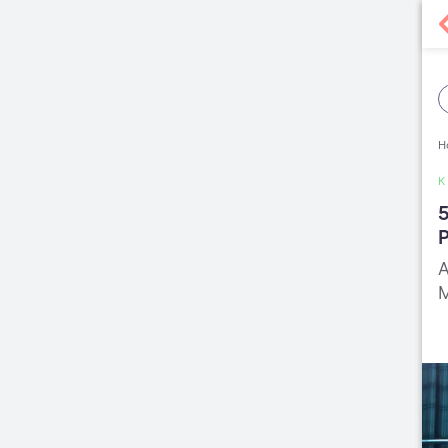
H
5
P
A
M