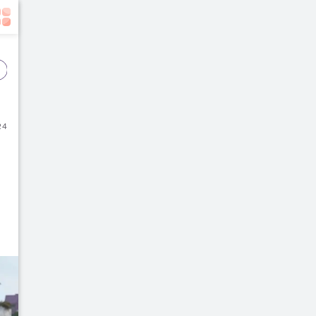
Event
Film
Buku
24