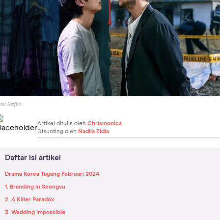
to:
Netflix
Artikel ditulis oleh
Chrismonica
Disunting oleh
Nadila Eldia
Daftar isi artikel
Drama Korea Tayang Februari 2024
1. Branding in Seongsu
2. A Killer Paradox
3. Wedding Impossible