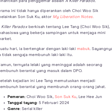
inantikan para penggemar adalah
A Killer Paradox.
rama ini tidak hanya diperankan oleh Choi Woo Sik
elainkan Son Suk Ku, aktor
My Liberation Notes.
 Killer Paradox
berkisah tentang Lee Tang (Choi Woo Sik),
ahasiswa yang bekerja sampingan untuk menjaga mini
arket.
uatu hari, ia bertengkar dengan laki-laki
mabuk
. Sayangnya
a tidak sengaja membunuh laki-laki itu.
amun, ternyata lelaki yang meninggal adalah seorang
embunuh berantai yang masuk dalam DPO.
etelah kejadian ini Lee Tang memutuskan menjadi
embunuh berantai yang membunuh orang-orang jahat.
Pemeran:
Choi Woo Sik,
Son Suk Ku
, Lee Hee Jun
Tanggal tayang
: 5 Februari 2024
Genre
: Serial killer