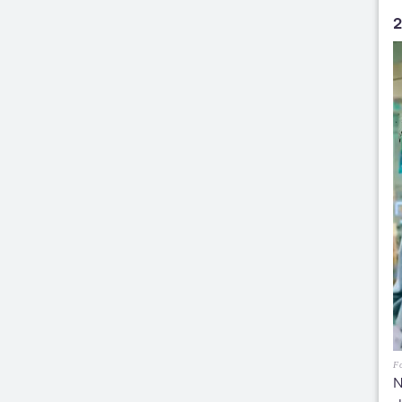
2
Fo
N