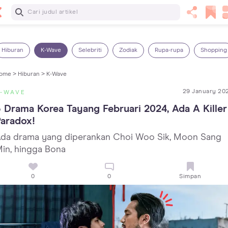
Baca Selanjutnya
14 Rekomendasi Camilan Sehat untuk Anak, Enak dan
Bergizi!
Hiburan
K-Wave
Selebriti
Zodiak
Rupa-rupa
Shopping
ome >
Hiburan >
K-Wave
29 January 20
K-WAVE
 Drama Korea Tayang Februari 2024, Ada A Killer 
aradox!
da drama yang diperankan Choi Woo Sik, Moon Sang
in, hingga Bona
0
0
Simpan