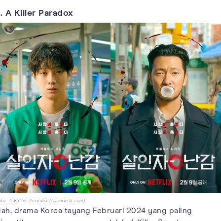
. A Killer Paradox
to: A Killer Paradox (Asianwiki.com)
ah, drama Korea tayang Februari 2024 yang paling