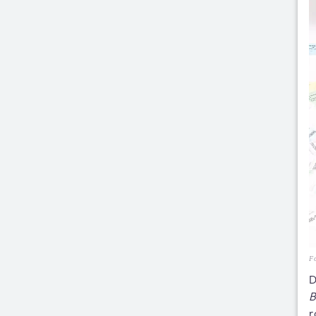
Fo
D
B
r