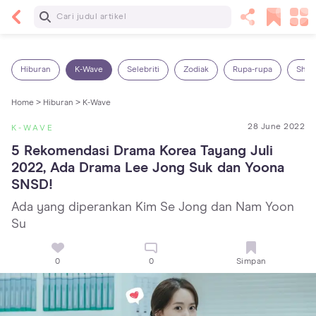
Baca Selanjutnya
14 Rekomendasi Camilan Sehat untuk Anak, Enak
dan Bergizi!
Hiburan
K-Wave
Selebriti
Zodiak
Rupa-rupa
Shop
Home >
Hiburan >
K-Wave
28 June 2022
K-WAVE
5 Rekomendasi Drama Korea Tayang Juli 
2022, Ada Drama Lee Jong Suk dan Yoona 
SNSD!
Ada yang diperankan Kim Se Jong dan Nam Yoon
Su
0
0
Simpan