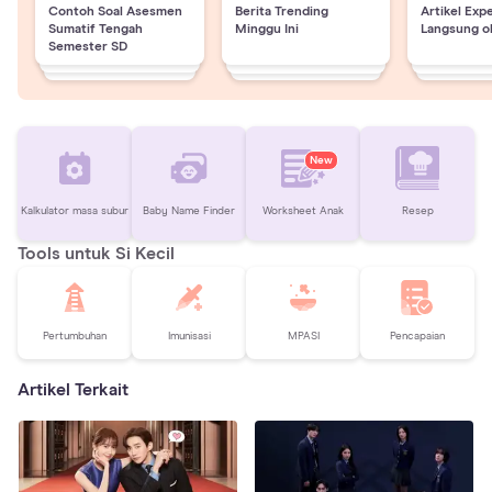
Contoh Soal Asesmen
Berita Trending
Artikel Exp
Sumatif Tengah
Minggu Ini
Langsung o
Semester SD
New
Kalkulator masa subur
Baby Name Finder
Worksheet Anak
Resep
Tools untuk Si Kecil
Pertumbuhan
Imunisasi
MPASI
Pencapaian
Artikel Terkait