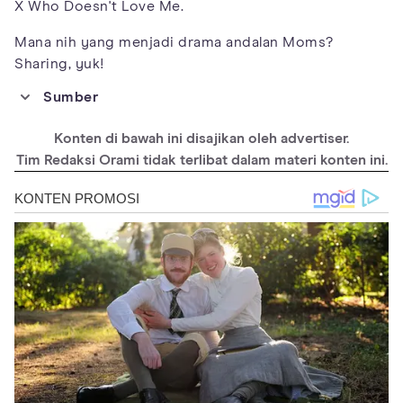
X Who Doesn't Love Me.
Mana nih yang menjadi drama andalan Moms?
Sharing, yuk!
Sumber
https://kdramaworld.org/blog/korean-dramas-july-2022/
Konten di bawah ini disajikan oleh advertiser.
https://koreanlovey.com/2022/06/08/upcoming-korean-
dramas-in-july-2022/
Tim Redaksi Orami tidak terlibat dalam materi konten ini.