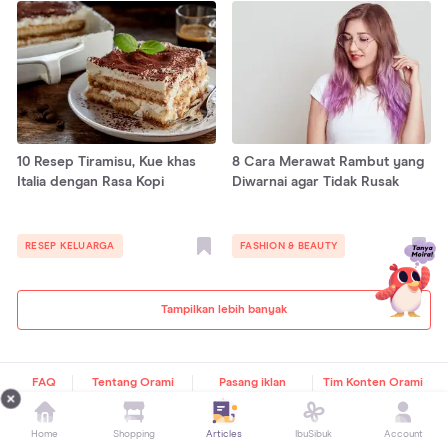
10 Resep Tiramisu, Kue khas
8 Cara Merawat Rambut yang
Italia dengan Rasa Kopi
Diwarnai agar Tidak Rusak
RESEP KELUARGA
FASHION & BEAUTY
Tampilkan lebih banyak
FAQ
Tentang Orami
Pasang iklan
Tim Konten Orami
FOLLOW US
Home
Shopping
Articles
IbuSibuk
Account