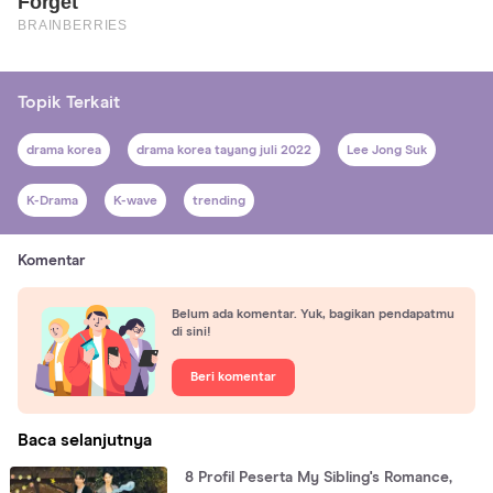
Topik Terkait
drama korea
drama korea tayang juli 2022
Lee Jong Suk
K-Drama
K-wave
trending
Komentar
Belum ada komentar. Yuk, bagikan pendapatmu
di sini!
Beri komentar
Baca selanjutnya
8 Profil Peserta My Sibling's Romance,