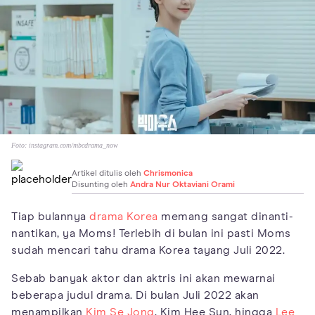
Foto:
instagram.com/mbcdrama_now
Artikel ditulis oleh
Chrismonica
Disunting oleh
Andra Nur Oktaviani Orami
Tiap bulannya
drama Korea
memang sangat dinanti-
nantikan, ya Moms! Terlebih di bulan ini pasti Moms
sudah mencari tahu drama Korea tayang Juli 2022.
Sebab banyak aktor dan aktris ini akan mewarnai
beberapa judul drama. Di bulan Juli 2022 akan
menampilkan
Kim Se Jong
, Kim Hee Sun, hingga
Lee