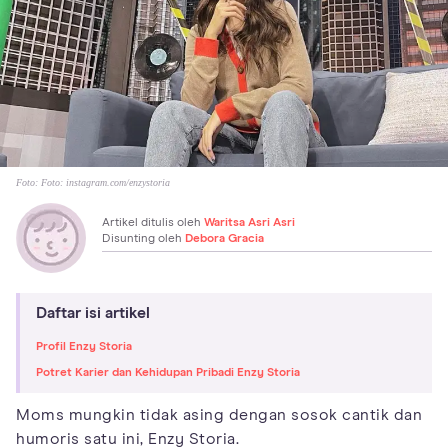
Foto:
Foto: instagram.com/enzystoria
Artikel ditulis oleh
Waritsa Asri Asri
Disunting oleh
Debora Gracia
Daftar isi artikel
Profil Enzy Storia
Potret Karier dan Kehidupan Pribadi Enzy Storia
Moms mungkin tidak asing dengan sosok cantik dan
humoris satu ini, Enzy Storia.