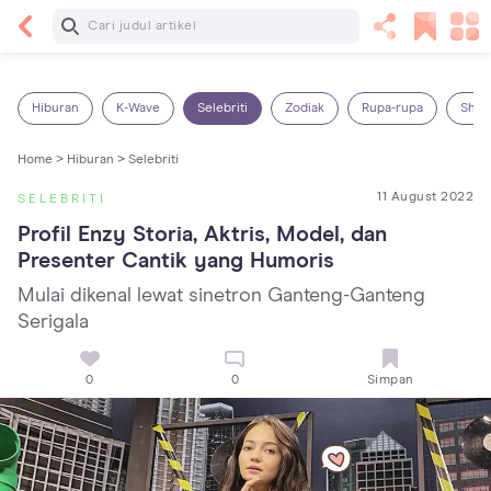
Baca Selanjutnya
Sariawan pada Anak: Penyebab, Cara Mengatasi
dan Mencegahnya
Hiburan
K-Wave
Selebriti
Zodiak
Rupa-rupa
Shop
Home >
Hiburan >
Selebriti
11 August 2022
SELEBRITI
Profil Enzy Storia, Aktris, Model, dan 
Presenter Cantik yang Humoris
Mulai dikenal lewat sinetron Ganteng-Ganteng
Serigala
0
0
Simpan