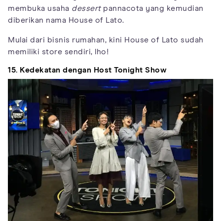
membuka usaha
dessert
pannacota yang kemudian
diberikan nama House of Lato.
Mulai dari bisnis rumahan, kini House of Lato sudah
memiliki store sendiri, lho!
15. Kedekatan dengan Host Tonight Show