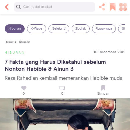
Baca Selanjutnya
14 Rekomendasi Camilan Sehat untuk Anak, Enak
dan Bergizi!
Hiburan
K-Wave
Selebriti
Zodiak
Rupa-rupa
Shop
Home >
Hiburan
10 December 2019
HIBURAN
7 Fakta yang Harus Diketahui sebelum 
Nonton Habibie & Ainun 3
Reza Rahadian kembali memerankan Habibie muda
0
0
Simpan