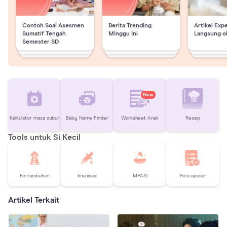
Contoh Soal Asesmen
Berita Trending
Artikel Exp
Sumatif Tengah
Minggu Ini
Langsung o
Semester SD
New
Kalkulator masa subur
Baby Name Finder
Worksheet Anak
Resep
Tools untuk Si Kecil
Pertumbuhan
Imunisasi
MPASI
Pencapaian
Artikel Terkait