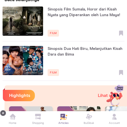
Sinopsis Film Sumala, Horor dari Kisah
Nyata yang Diperankan oleh Luna Maya!
FILM
Sinopsis Dua Hati Biru, Melanjutkan Kisah
Dara dan Bima
FILM
Highlights
Lihat semua
Home
Shopping
Articles
IbuSibuk
Account