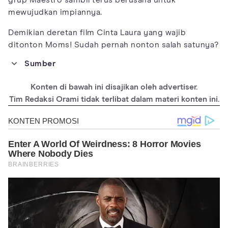
grup Maestro sambil terus berusaha untuk
mewujudkan impiannya.
Demikian deretan film Cinta Laura yang wajib
ditonton Moms! Sudah pernah nonton salah satunya?
Sumber
https://www.instagram.com/claurakiehl/
Konten di bawah ini disajikan oleh advertiser.
https://www.vidio.com/premier/4714/daniel-nicolette
Tim Redaksi Orami tidak terlibat dalam materi konten ini.