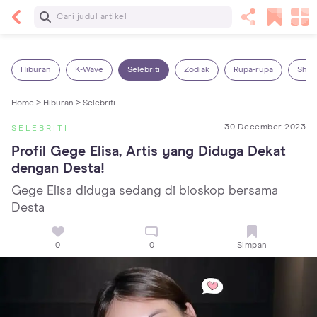
Baca Selanjutnya
5 Manfaat Bermain Masak-Masakan untuk Anak,
Yuk Latih Kreativitas Si Kecil!
Hiburan
K-Wave
Selebriti
Zodiak
Rupa-rupa
Shop
Home >
Hiburan >
Selebriti
30 December 2023
SELEBRITI
Profil Gege Elisa, Artis yang Diduga Dekat 
dengan Desta!
Gege Elisa diduga sedang di bioskop bersama
Desta
0
0
Simpan