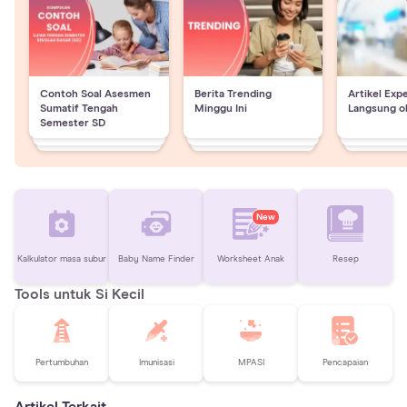
Contoh Soal Asesmen
Berita Trending
Artikel Exp
Sumatif Tengah
Minggu Ini
Langsung o
Semester SD
New
Kalkulator masa subur
Baby Name Finder
Worksheet Anak
Resep
Tools untuk Si Kecil
Pertumbuhan
Imunisasi
MPASI
Pencapaian
Artikel Terkait