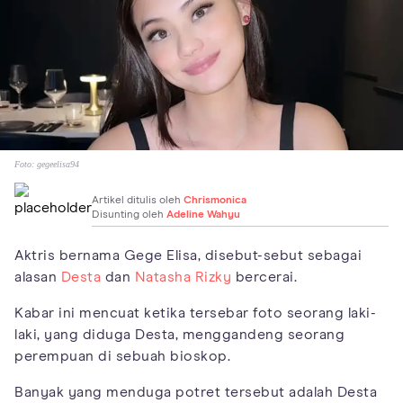
Foto:
gegeelisa94
Artikel ditulis oleh
Chrismonica
Disunting oleh
Adeline Wahyu
Aktris bernama Gege Elisa, disebut-sebut sebagai
alasan
Desta
dan
Natasha Rizky
bercerai.
Kabar ini mencuat ketika tersebar foto seorang laki-
laki, yang diduga Desta, menggandeng seorang
perempuan di sebuah bioskop.
Banyak yang menduga potret tersebut adalah Desta