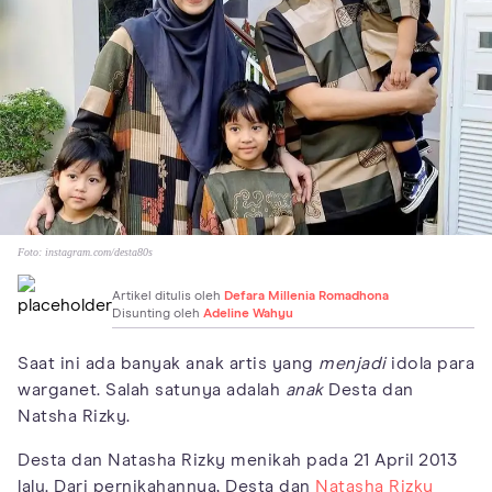
Foto:
instagram.com/desta80s
Artikel ditulis oleh
Defara Millenia Romadhona
Disunting oleh
Adeline Wahyu
Saat ini ada banyak anak artis yang
menjadi
idola para
warganet. Salah satunya adalah
anak
Desta dan
Natsha Rizky.
Desta dan Natasha Rizky menikah pada 21 April 2013
lalu. Dari pernikahannya, Desta dan
Natasha Rizky