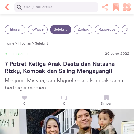
Baca Selanjutnya
7 Penyebab Sakit Tenggorokan pada Anak dan
Cara Mengatasinya
Hiburan
K-Wave
Selebriti
Zodiak
Rupa-rupa
Shop
Home >
Hiburan >
Selebriti
20 June 2022
SELEBRITI
7 Potret Ketiga Anak Desta dan Natasha 
Rizky, Kompak dan Saling Menyayangi!
Megumi, Miskha, dan Miguel selalu kompak dalam
berbagai momen
0
0
Simpan