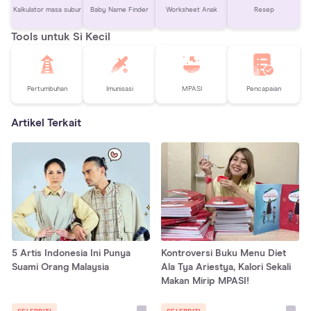
Kalkulator masa subur
Baby Name Finder
Worksheet Anak
Resep
Tools untuk Si Kecil
Pertumbuhan
Imunisasi
MPASI
Pencapaian
Artikel Terkait
5 Artis Indonesia Ini Punya
Kontroversi Buku Menu Diet
Suami Orang Malaysia
Ala Tya Ariestya, Kalori Sekali
Makan Mirip MPASI!