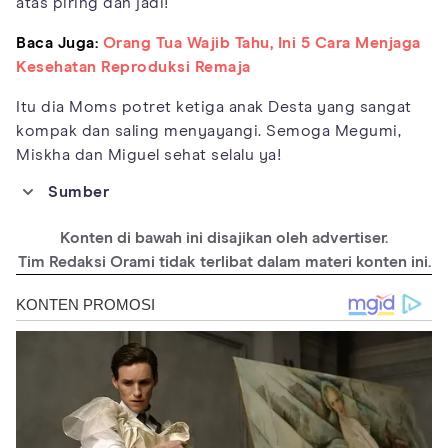
atas piring dan jadi!
Baca Juga:
Orang Tua Wajib Tahu, Ini 5 Cara Menjaga
Kesehatan Reproduksi Remaja
Itu dia Moms potret ketiga anak Desta yang sangat
kompak dan saling menyayangi. Semoga Megumi,
Miskha dan Miguel sehat selalu ya!
Sumber
https://www.instagram.com/natasharizkynew/
Konten di bawah ini disajikan oleh advertiser.
https://www.instagram.com/desta80s/
Tim Redaksi Orami tidak terlibat dalam materi konten ini.