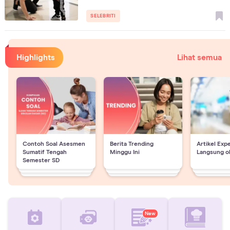
SELEBRITI
Highlights
Lihat semua
Contoh Soal Asesmen
Berita Trending
Artikel Exp
Sumatif Tengah
Minggu Ini
Langsung o
Semester SD
New