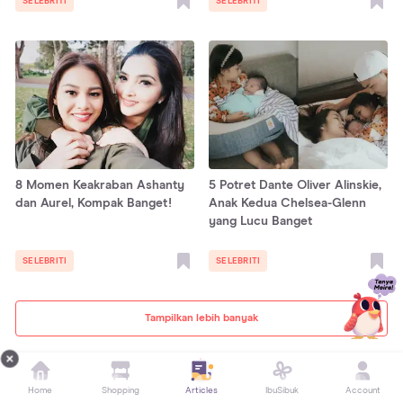
SELEBRITI
SELEBRITI
8 Momen Keakraban Ashanty
5 Potret Dante Oliver Alinskie,
dan Aurel, Kompak Banget!
Anak Kedua Chelsea-Glenn
yang Lucu Banget
SELEBRITI
SELEBRITI
Tampilkan lebih banyak
Artikel Pilihan Editor
Home
Shopping
Articles
IbuSibuk
Account