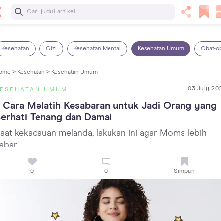
Baca Selanjutnya
14 Rekomendasi Camilan Sehat untuk Anak, Enak dan
Bergizi!
Kesehatan
Gizi
Kesehatan Mental
Kesehatan Umum
Obat-o
ome >
Kesehatan >
Kesehatan Umum
03 July 20
KESEHATAN UMUM
 Cara Melatih Kesabaran untuk Jadi Orang yang 
erhati Tenang dan Damai
aat kekacauan melanda, lakukan ini agar Moms lebih
abar
0
0
Simpan