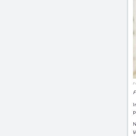
Fo
F
I
p
N
y