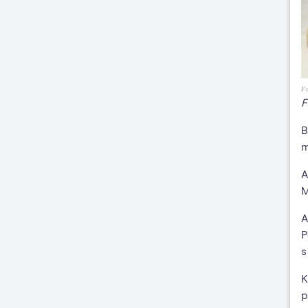
Fo
F
B
m
A
M
A
P
s
K
p