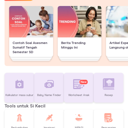
Contoh Soal Asesmen
Berita Trending
Artikel Exp
Sumatif Tengah
Minggu Ini
Langsung o
Semester SD
New
Kalkulator masa subur
Baby Name Finder
Worksheet Anak
Resep
Tools untuk Si Kecil
Pertumbuhan
Imunisasi
MPASI
Pencapaian