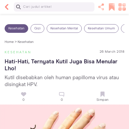
Baca Selanjutnya
5 Manfaat Bermain Masak-Masakan untuk Anak,
Yuk Latih Kreativitas Si Kecil!
Kesehatan
Gizi
Kesehatan Mental
Kesehatan Umum
Ob
Home >
Kesehatan
26 March 2018
KESEHATAN
Hati-Hati, Ternyata Kutil Juga Bisa Menular 
Lho!
Kutil disebabkan oleh human papilloma virus atau
disingkat HPV.
0
0
Simpan