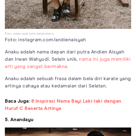
Foto: nama anak artis berawalan a
Foto: instagram.com/andienaisyah
Anaku adalah nama depan dari putra Andien Aisyah
dan Irwan Wahyudi. Selain unik,
nama ini juga memiliki
arti yang sangat bermakna.
Anaku adalah sebuah frasa dalam bela diri karate yang
artinya cahaya atau kedamaian dari Selatan.
Baca Juga:
8 Inspirasi Nama Bayi Laki-laki dengan
Huruf C Beserta Artinya
5. Anandayu