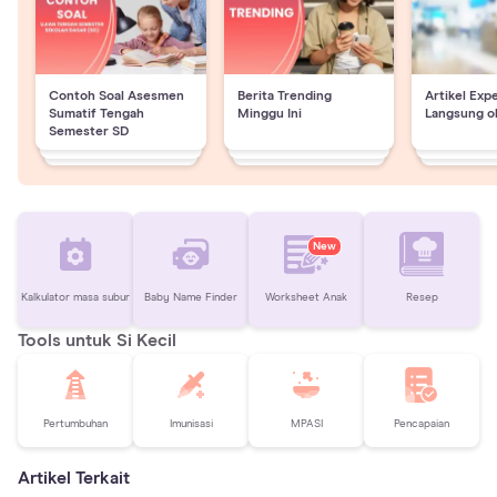
Contoh Soal Asesmen
Berita Trending
Artikel Exp
Sumatif Tengah
Minggu Ini
Langsung o
Semester SD
New
Kalkulator masa subur
Baby Name Finder
Worksheet Anak
Resep
Tools untuk Si Kecil
Pertumbuhan
Imunisasi
MPASI
Pencapaian
Artikel Terkait