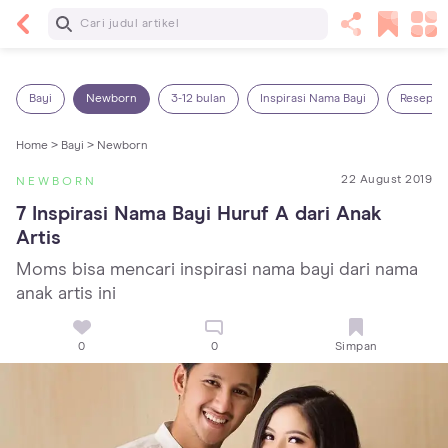
Baca Selanjutnya
Panas Dalam pada Anak: Gejala, Penyebab dan
Cara Mengatasinya!
Bayi
Newborn
3-12 bulan
Inspirasi Nama Bayi
Resep M
Home >
Bayi >
Newborn
22 August 2019
NEWBORN
7 Inspirasi Nama Bayi Huruf A dari Anak 
Artis
Moms bisa mencari inspirasi nama bayi dari nama
anak artis ini
0
0
Simpan