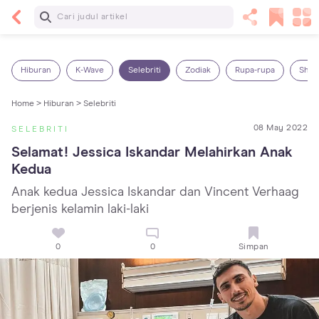
Baca Selanjutnya
14 Rekomendasi Camilan Sehat untuk Anak, Enak
dan Bergizi!
Hiburan
K-Wave
Selebriti
Zodiak
Rupa-rupa
Shop
Home >
Hiburan >
Selebriti
08 May 2022
SELEBRITI
Selamat! Jessica Iskandar Melahirkan Anak 
Kedua
Anak kedua Jessica Iskandar dan Vincent Verhaag
berjenis kelamin laki-laki
0
0
Simpan