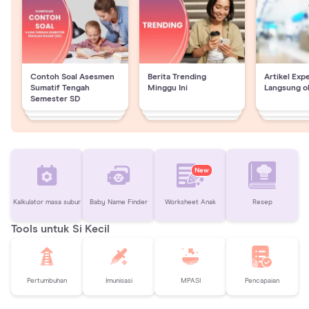
Contoh Soal Asesmen
Berita Trending
Artikel Exp
Sumatif Tengah
Minggu Ini
Langsung o
Semester SD
New
Kalkulator masa subur
Baby Name Finder
Worksheet Anak
Resep
Tools untuk Si Kecil
Pertumbuhan
Imunisasi
MPASI
Pencapaian