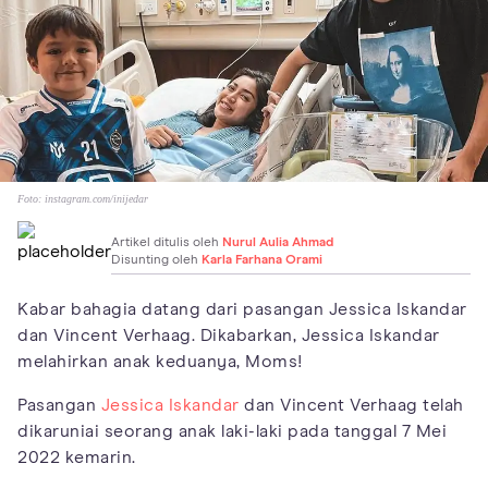
Foto:
instagram.com/inijedar
Artikel ditulis oleh
Nurul Aulia Ahmad
Disunting oleh
Karla Farhana Orami
Kabar bahagia datang dari pasangan Jessica Iskandar
dan Vincent Verhaag. Dikabarkan, Jessica Iskandar
melahirkan anak keduanya, Moms!
Pasangan
Jessica Iskandar
dan Vincent Verhaag telah
dikaruniai seorang anak laki-laki pada tanggal 7 Mei
2022 kemarin.