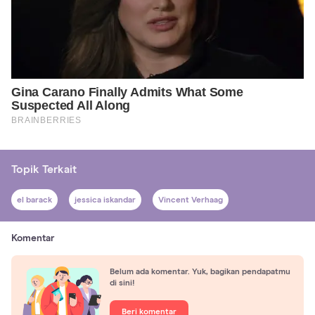
Topik Terkait
el barack
jessica iskandar
Vincent Verhaag
Komentar
Belum ada komentar. Yuk, bagikan pendapatmu
di sini!
Beri komentar