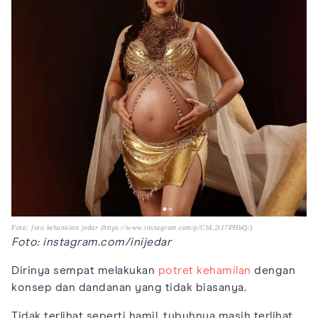
Foto: foto kehamilan jedar (https://www.instagram.com/p/CbL2t17PHbQ/)
Foto: instagram.com/inijedar
Dirinya sempat melakukan
potret kehamilan
dengan
konsep dan dandanan yang tidak biasanya.
Tidak terlihat seperti hamil, tubuhnya masih terlihat