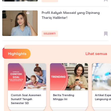
Profil Aaliyah Massaid yang Dipinang
Thariq Halilintar!
SELEBRITI
Highlights
Lihat semua
Contoh Soal Asesmen
Berita Trending
Artikel Exp
Sumatif Tengah
Minggu Ini
Langsung o
Semester SD