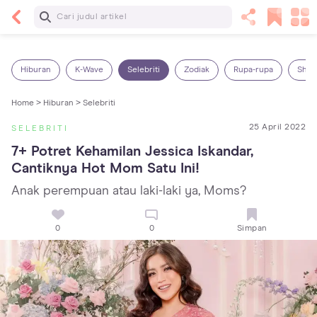
Baca Selanjutnya
Panas Dalam pada Anak: Gejala, Penyebab dan
Cara Mengatasinya!
Hiburan
K-Wave
Selebriti
Zodiak
Rupa-rupa
Shop
Home >
Hiburan >
Selebriti
25 April 2022
SELEBRITI
7+ Potret Kehamilan Jessica Iskandar, 
Cantiknya Hot Mom Satu Ini!
Anak perempuan atau laki-laki ya, Moms?
0
0
Simpan