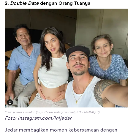
2.
Double Date
dengan Orang Tuanya
Foto: jessica iskandar (https://www.instagram.com/p/CXuX4m0vKjU/)
Foto: instagram.com/inijedar
Jedar membagikan momen kebersamaan dengan