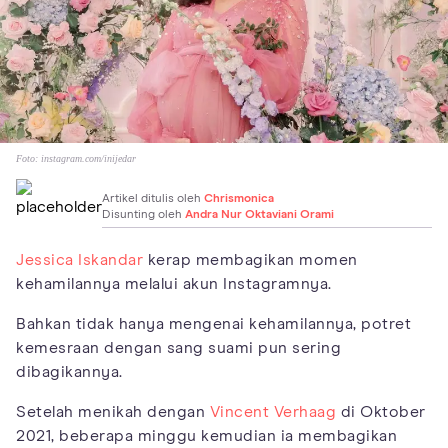
Foto:
instagram.com/inijedar
Artikel ditulis oleh
Chrismonica
Disunting oleh
Andra Nur Oktaviani Orami
Jessica Iskandar
kerap membagikan momen
kehamilannya melalui akun Instagramnya.
Bahkan tidak hanya mengenai kehamilannya, potret
kemesraan dengan sang suami pun sering
dibagikannya.
Setelah menikah dengan
Vincent Verhaag
di Oktober
2021, beberapa minggu kemudian ia membagikan