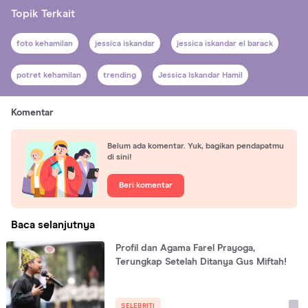
Topik Terkait
foto kehamilan
jessica iskandar
jessica iskandar el barack
potret kehamilan
trending
Jessica Iskandar Hamil
Komentar
Belum ada komentar. Yuk, bagikan pendapatmu
di sini!
Beri komentar
Baca selanjutnya
Profil dan Agama Farel Prayoga,
Terungkap Setelah Ditanya Gus Miftah!
SELEBRITI