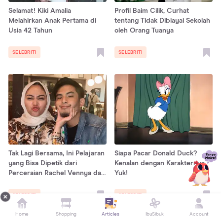
Selamat! Kiki Amalia
Profil Baim Cilik, Curhat
Melahirkan Anak Pertama di
tentang Tidak Dibiayai Sekolah
Usia 42 Tahun
oleh Orang Tuanya
SELEBRITI
SELEBRITI
Tak Lagi Bersama, Ini Pelajaran
Siapa Pacar Donald Duck?
yang Bisa Dipetik dari
Kenalan dengan Karakternya,
Perceraian Rachel Vennya dan
Yuk!
Niko Al-Hakim
SELEBRITI
SELEBRITI
Home
Shopping
Articles
IbuSibuk
Account