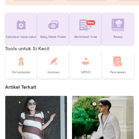
New
Kalkulator masa subur
Baby Name Finder
Worksheet Anak
Resep
Tools untuk Si Kecil
Pertumbuhan
Imunisasi
MPASI
Pencapaian
Artikel Terkait