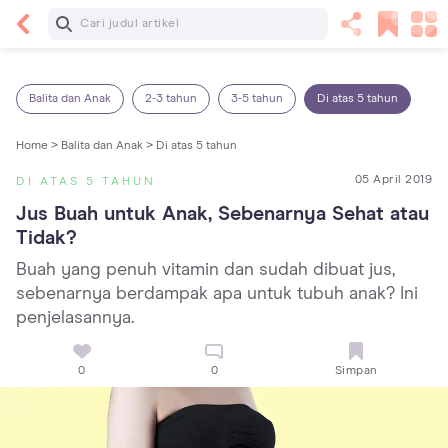
Baca Selanjutnya
25 Makanan Bayi 1 Tahun yang Dianjurkan dan
Dilarang
Balita dan Anak
2-3 tahun
3-5 tahun
Di atas 5 tahun
Home >
Balita dan Anak >
Di atas 5 tahun
05 April 2019
DI ATAS 5 TAHUN
Jus Buah untuk Anak, Sebenarnya Sehat atau 
Tidak?
Buah yang penuh vitamin dan sudah dibuat jus,
sebenarnya berdampak apa untuk tubuh anak? Ini
penjelasannya.
0
0
Simpan