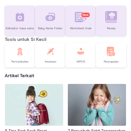
New
Kalkulator masa subur
Baby Name Finder
Worksheet Anak
Resep
Tools untuk Si Kecil
Pertumbuhan
Imunisasi
MPASI
Pencapaian
Artikel Terkait