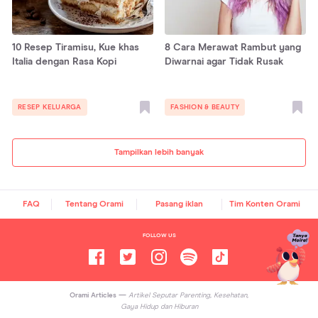
10 Resep Tiramisu, Kue khas
8 Cara Merawat Rambut yang
Italia dengan Rasa Kopi
Diwarnai agar Tidak Rusak
RESEP KELUARGA
FASHION & BEAUTY
Tampilkan lebih banyak
FAQ
Tentang Orami
Pasang iklan
Tim Konten Orami
FOLLOW US
Orami Articles —
Artikel Seputar Parenting, Kesehatan,
Gaya Hidup dan Hiburan