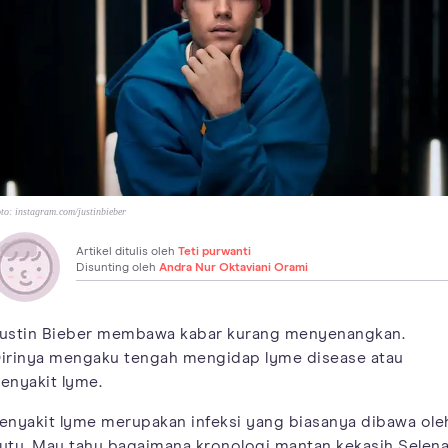
to:
instagram.com/justinbieber
Artikel ditulis oleh
Teti purwanti
Disunting oleh
Andra Nur Oktaviani Orami
ustin Bieber membawa kabar kurang menyenangkan.
irinya mengaku tengah mengidap lyme disease atau
enyakit lyme.
enyakit lyme merupakan infeksi yang biasanya dibawa ole
utu. Mau tahu bagaimana kronologi mantan kekasih Selen