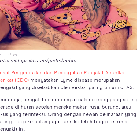
to: jus2.jpg
oto: instagram.com/justinbieber
usat Pengendalian dan Pencegahan Penyakit Amerika
erikat (CDC)
menyatakan Lyme disease merupakan
enyakit yang disebabkan oleh vektor paling umum di AS.
mumnya, penyakit ini umumnya dialami orang yang serin
erada di hutan setelah mereka makan rusa, burung, atau
ikus yang terinfeksi. Orang dengan hewan peliharaan yang
ering pergi ke hutan juga berisiko lebih tinggi terkena
enyakit ini.