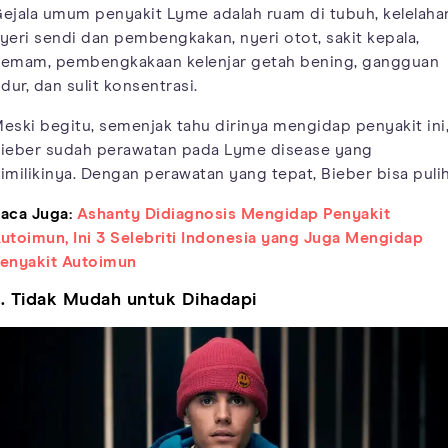
ejala umum penyakit Lyme adalah ruam di tubuh, kelelaha
yeri sendi dan pembengkakan, nyeri otot, sakit kepala,
emam, pembengkakaan kelenjar getah bening, gangguan
idur, dan sulit konsentrasi.
eski begitu, semenjak tahu dirinya mengidap penyakit ini
ieber sudah perawatan pada Lyme disease yang
imilikinya. Dengan perawatan yang tepat, Bieber bisa pulih
aca Juga:
Ashanty Didiagnosis Mengidap Penyakit
utoimun, Ini 3 Selebriti Indonesia yang Juga Mengidap
enyakit Autoimun
. Tidak Mudah untuk Dihadapi