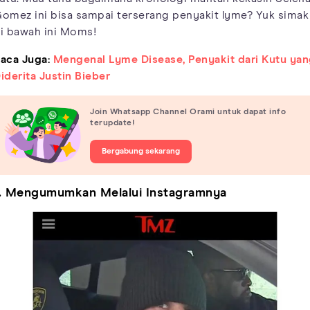
omez ini bisa sampai terserang penyakit lyme? Yuk simak
i bawah ini Moms!
aca Juga:
Mengenal Lyme Disease, Penyakit dari Kutu ya
iderita Justin Bieber
Join Whatsapp Channel Orami untuk dapat info
terupdate!
Bergabung sekarang
. Mengumumkan Melalui Instagramnya