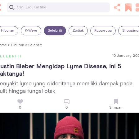
Baca Selanjutnya
7 Penyebab Sakit Tenggorokan pada Anak dan Cara
Mengatasinya
Hiburan
K-Wave
Selebriti
Zodiak
Rupa-rupa
Shopping
ome >
Hiburan >
Selebriti
10 January 20
ELEBRITI
ustin Bieber Mengidap Lyme Disease, Ini 5 
aktanya!
enyakit lyme yang dideritanya memiliki dampak pada
ulit hingga fungsi otak
0
0
Simpan