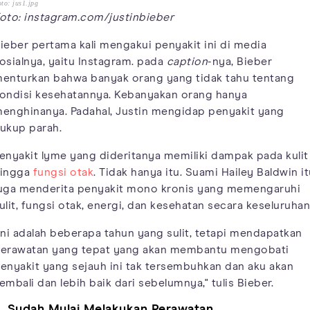
to: jus1.jpg
oto: instagram.com/justinbieber
ieber pertama kali mengakui penyakit ini di media
osialnya, yaitu Instagram. pada
caption
-nya, Bieber
enturkan bahwa banyak orang yang tidak tahu tentang
ondisi kesehatannya. Kebanyakan orang hanya
enghinanya. Padahal, Justin mengidap penyakit yang
ukup parah.
enyakit lyme yang dideritanya memiliki dampak pada kulit
ingga
fungsi otak
. Tidak hanya itu. Suami Hailey Baldwin i
uga menderita penyakit mono kronis yang memengaruhi
ulit, fungsi otak, energi, dan kesehatan secara keseluruhan
Ini adalah beberapa tahun yang sulit, tetapi mendapatkan
erawatan yang tepat yang akan membantu mengobati
enyakit yang sejauh ini tak tersembuhkan dan aku akan
embali dan lebih baik dari sebelumnya," tulis Bieber.
. Sudah Mulai Melakukan Perawatan