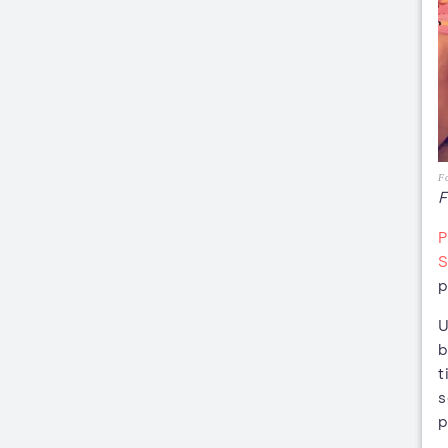
Fo
F
P
S
p
U
b
t
s
p