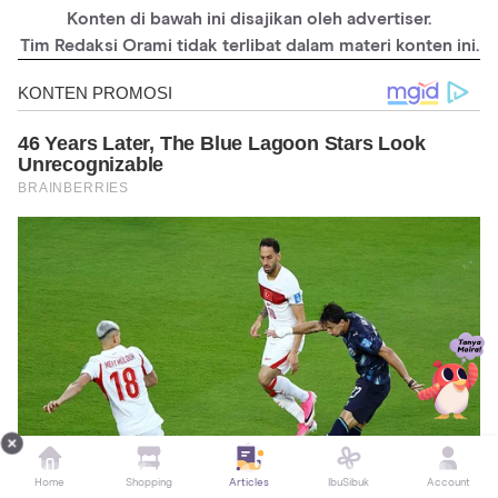
husband_00441275/
Konten di bawah ini disajikan oleh advertiser.
https://www.momjunction.com/articles/thank-you-messages-
Tim Redaksi Orami tidak terlibat dalam materi konten ini.
for-husband_00470133/
Home
Shopping
Articles
IbuSibuk
Account