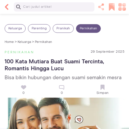
Baca Selanjutnya
Kebutuhan Cairan Anak yang Harus Dipenuhi
Sesuai Usianya
Keluarga
Parenting
Pranikah
Pernikahan
Home >
Keluarga >
Pernikahan
29 September 2025
PERNIKAHAN
100 Kata Mutiara Buat Suami Tercinta, 
Romantis Hingga Lucu
Bisa bikin hubungan dengan suami semakin mesra
0
0
Simpan