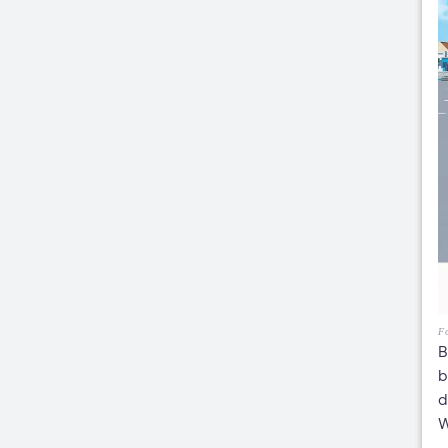
Fo
B
b
d
W