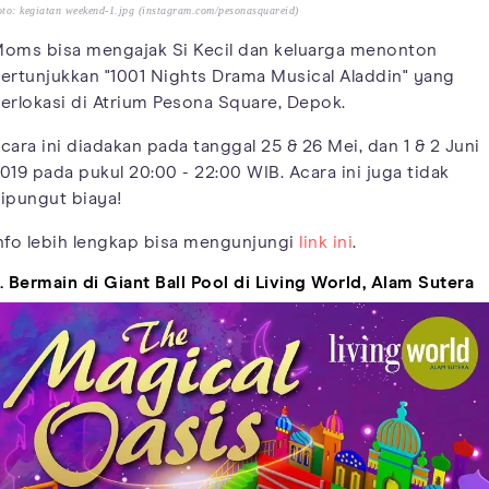
to: kegiatan weekend-1.jpg (instagram.com/pesonasquareid)
oms bisa mengajak Si Kecil dan keluarga menonton
ertunjukkan "1001 Nights Drama Musical Aladdin" yang
erlokasi di Atrium Pesona Square, Depok.
cara ini diadakan pada tanggal 25 & 26 Mei, dan 1 & 2 Juni
019 pada pukul 20:00 - 22:00 WIB. Acara ini juga tidak
ipungut biaya!
nfo lebih lengkap bisa mengunjungi
link ini
.
. Bermain di Giant Ball Pool di Living World, Alam Sutera