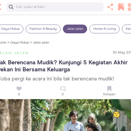
Baca Selanjutnya
14 Rekomendasi Camilan Sehat untuk Anak, Enak dan
Bergizi!
Gaya Hidup
Fashion & Beauty
Jalan-jalan
Home & Living
Kar
ome >
Gaya Hidup >
Jalan-jalan
30 May 20
ALAN-JALAN
ak Berencana Mudik? Kunjungi 5 Kegiatan Akhir 
ekan Ini Bersama Keluarga
oba pergi ke acara ini bila tak berencana mudik!
0
0
Simpan