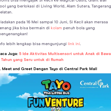
oms bisa mengajak Si Kecil ke Magical Oasis, Giant Ball
ool yang berlokasi di Living World, Alam Sutera, Tangeran
elatan.
iadakan pada 16 Mei sampai 10 Juni, Si Kecil akan merasa
enang jika bisa bermain di
kolam
penuh bola yang
enyenangkan!
nfo lebih lengkap bisa mengunjungi
link ini
.
aca Juga:
5 Ide Aktivitas Multisensori untuk Anak di Baw
 Tahun yang Seru untuk di Rumah
. Meet and Greet Dengan Tayo di Central Park Mall