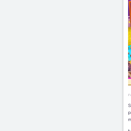
Fo
S
p
m