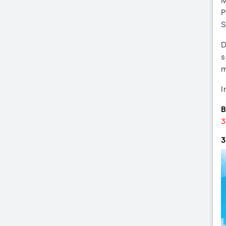
M
P
S
D
s
m
I
B
3
3