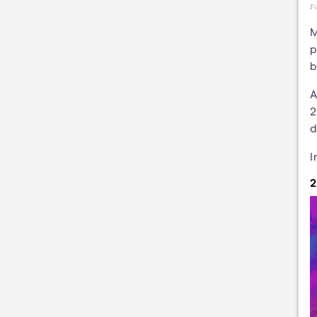
Fo
M
p
b
A
2
d
I
2