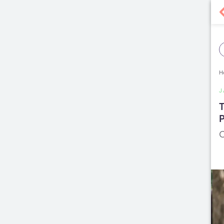
H
J
T
P
C