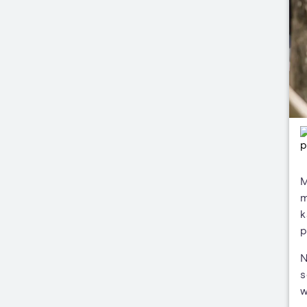
M
m
k
p
N
s
w