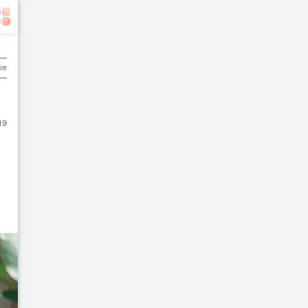
ier & Keuangan
19