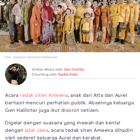
Foto:
instagram.com/aurelie.hermansyah
Artikel ditulis oleh
Gea Yustika
Disunting oleh
Nadila Eldia
Acara
tedak siten Ameena
, anak dari Atta dan Aurel
berhasil mencuri perhatian publik. Absennya keluarga
Gen Halilintar juga ikut disorot netizen.
Digelar dengan suasana yang mewah dan kental
dengan
adat Jawa
, acara tedak siten Ameena dihadiri
oleh sederet keluarga Aurel dan kerabat.