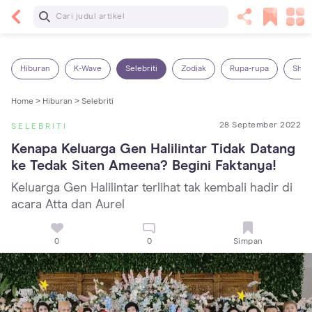
Baca Selanjutnya
5 Manfaat Bermain Masak-Masakan untuk Anak,
Yuk Latih Kreativitas Si Kecil!
Hiburan
K-Wave
Selebriti
Zodiak
Rupa-rupa
Shop
Home >
Hiburan >
Selebriti
28 September 2022
SELEBRITI
Kenapa Keluarga Gen Halilintar Tidak Datang 
ke Tedak Siten Ameena? Begini Faktanya!
Keluarga Gen Halilintar terlihat tak kembali hadir di
acara Atta dan Aurel
0
0
Simpan