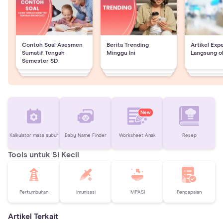
Contoh Soal Asesmen
Berita Trending
Artikel Exp
Sumatif Tengah
Minggu Ini
Langsung o
Semester SD
New
Kalkulator masa subur
Baby Name Finder
Worksheet Anak
Resep
Tools untuk Si Kecil
Pertumbuhan
Imunisasi
MPASI
Pencapaian
Artikel Terkait