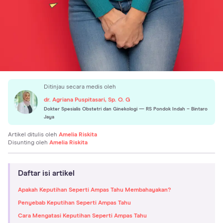
Ditinjau secara medis oleh
dr. Agriana Puspitasari, Sp. O. G
Dokter Spesialis Obstetri dan Ginekologi
— RS Pondok Indah – Bintaro
Jaya
Artikel ditulis oleh
Amelia Riskita
Disunting oleh
Amelia Riskita
Daftar isi artikel
Apakah Keputihan Seperti Ampas Tahu Membahayakan?
Penyebab Keputihan Seperti Ampas Tahu
Cara Mengatasi Keputihan Seperti Ampas Tahu