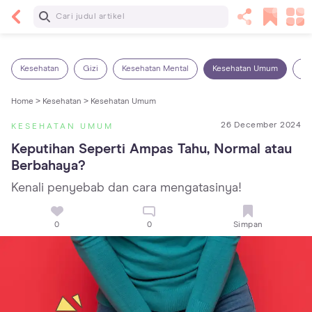
Baca Selanjutnya
14 Rekomendasi Camilan Sehat untuk Anak, Enak
dan Bergizi!
Kesehatan
Gizi
Kesehatan Mental
Kesehatan Umum
Ob
Home >
Kesehatan >
Kesehatan Umum
26 December 2024
KESEHATAN UMUM
Keputihan Seperti Ampas Tahu, Normal atau 
Berbahaya?
Kenali penyebab dan cara mengatasinya!
0
0
Simpan