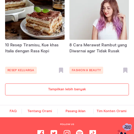
10 Resep Tiramisu, Kue khas
8 Cara Merawat Rambut yang
Italia dengan Rasa Kopi
Diwarnai agar Tidak Rusak
RESEP KELUARGA
FASHION & BEAUTY
Tampilkan lebih banyak
FAQ
Tentang Orami
Pasang iklan
Tim Konten Orami
FOLLOW US