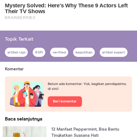
Topik Terkait
artikel rspi
RSPI
verified
keputihan
artikel expert
Komentar
Belum ada komentar. Yuk, bagikan pendapatmu
di sini!
Beri komentar
Baca selanjutnya
12 Manfaat Peppermint, Bisa Bantu
Tingkatkan Suasana Hati