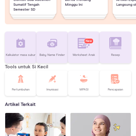
Sumatif Tengah
Minggu Ini
Langsung o
Semester SD
New
Kalkulator masa subur
Baby Name Finder
Worksheet Anak
Resep
Tools untuk Si Kecil
Pertumbuhan
Imunisasi
MPASI
Pencapaian
Artikel Terkait