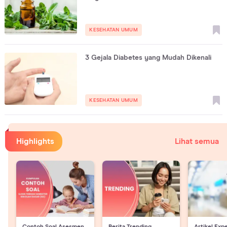
KESEHATAN UMUM
3 Gejala Diabetes yang Mudah Dikenali
KESEHATAN UMUM
Highlights
Lihat semua
Contoh Soal Asesmen
Berita Trending
Artikel Exp