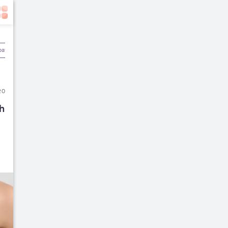
batan
Olahraga & Kebugaran
Rekomendasi Dokter
20
 