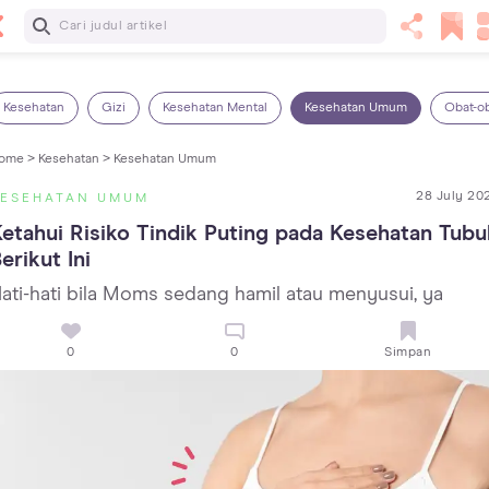
Baca Selanjutnya
Kebutuhan Cairan Anak yang Harus Dipenuhi Sesuai
Usianya
Kesehatan
Gizi
Kesehatan Mental
Kesehatan Umum
Obat-o
ome >
Kesehatan >
Kesehatan Umum
28 July 20
KESEHATAN UMUM
etahui Risiko Tindik Puting pada Kesehatan Tubuh
erikut Ini
ati-hati bila Moms sedang hamil atau menyusui, ya
0
0
Simpan