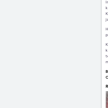
I
k
K
j
H
p
K
k
t
m
B
C
R