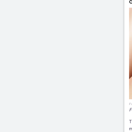
G
Fo
F
T
m