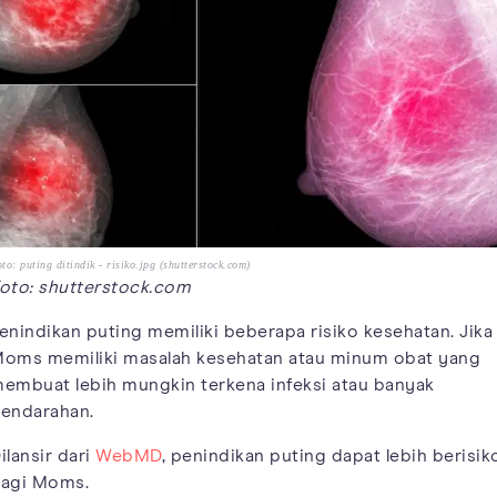
to: puting ditindik - risiko.jpg (shutterstock.com)
oto: shutterstock.com
enindikan puting memiliki beberapa risiko kesehatan. Jika
oms memiliki masalah kesehatan atau minum obat yang
embuat lebih mungkin terkena infeksi atau banyak
endarahan.
ilansir dari
WebMD
, penindikan puting dapat lebih berisik
agi Moms.