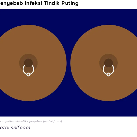
enyebab Infeksi Tindik Puting
to: puting ditindik - penyebab.jpg (self.com)
oto: self.com