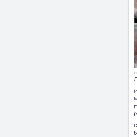
Fo
F
P
M
m
p
D
b