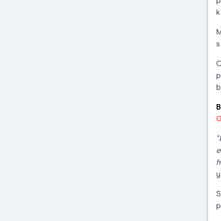
p
k
M
s
C
p
b
B
G
"
e
h
y
S
p