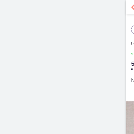
H
S
5
"
N