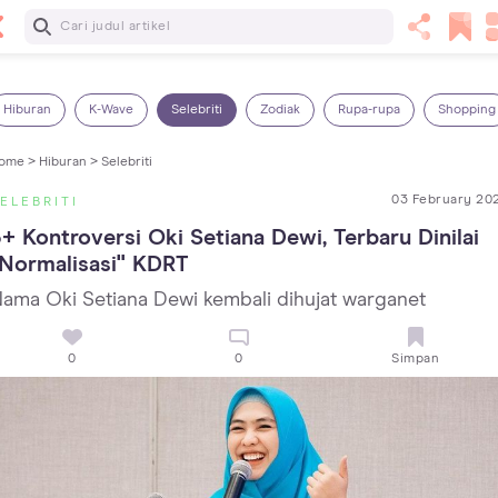
Baca Selanjutnya
Kebutuhan Cairan Anak yang Harus Dipenuhi Sesuai
Usianya
Hiburan
K-Wave
Selebriti
Zodiak
Rupa-rupa
Shopping
ome >
Hiburan >
Selebriti
03 February 20
ELEBRITI
+ Kontroversi Oki Setiana Dewi, Terbaru Dinilai 
Normalisasi" KDRT
ama Oki Setiana Dewi kembali dihujat warganet
0
0
Simpan