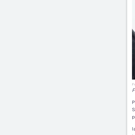
Fo
F
P
S
p
I