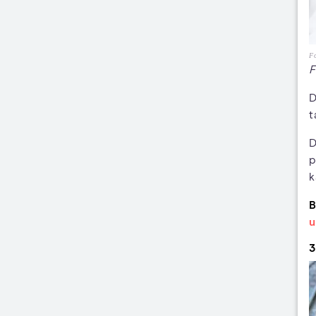
Fo
F
D
t
D
p
k
B
u
3