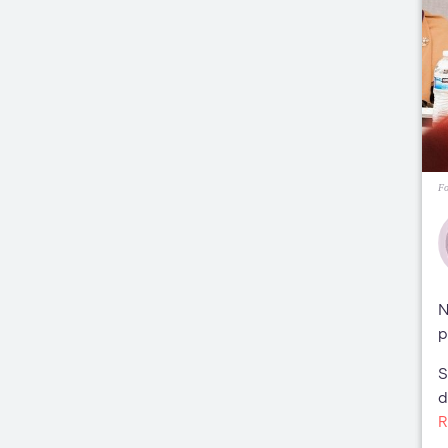
Fo
N
p
S
d
R