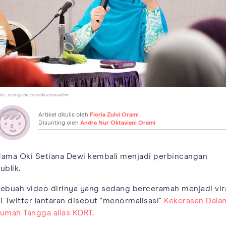
to:
instagram.com/okisetianadewi
Artikel ditulis oleh
Floria Zulvi Orami
Disunting oleh
Andra Nur Oktaviani Orami
ama Oki Setiana Dewi kembali menjadi perbincangan
ublik.
ebuah video dirinya yang sedang berceramah menjadi vir
i Twitter lantaran disebut "menormalisasi"
Kekerasan Dala
umah Tangga alias KDRT
.