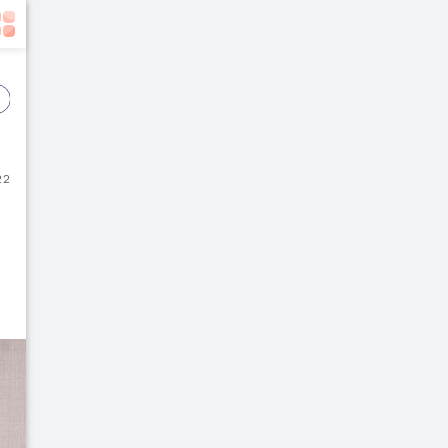
Event
Film
Buku
22