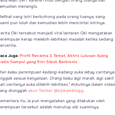
ada Allah SWT karena rindu dengan orang tuanya dan
emudian menangis.
elihat sang istri berbohong pada orang tuanya, sang
uami pun luluh dan kemudian lebih mencintai istrinya.
erita Oki tersebut menjadi viral lantaran Oki mengatakan
erempuan kerap melebih-lebihkan masalah ketika sedang
ercerita.
aca Juga:
Profil Revalina S Temat, Aktris Lulusan Ajang
adis Sampul yang Kini Sibuk Berbisnis
Kan kalau perempuan kadang-kadang suka lebay ceritanya
nggak sesuai kenyataan. Orang kalau lagi marah, lagi sakit
ati ceritanya suka dilebih-lebihkan," i
mbuhnya dalam vide
ang diunggah
akun Twitter @bijikambingg
.
ementara itu, ia pun mengatakan yang dilakukan oleh
erempuan tersebut adalah menutup aib suaminya.