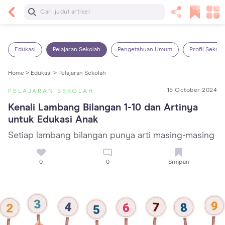
Baca Selanjutnya
13 Rekomendasi RSGM dan Klinik Gigi di Jakarta
yang Terbaik dan Terpercaya
Edukasi
Pelajaran Sekolah
Pengetahuan Umum
Profil Sekola
Home >
Edukasi >
Pelajaran Sekolah
15 October 2024
PELAJARAN SEKOLAH
Kenali Lambang Bilangan 1-10 dan Artinya 
untuk Edukasi Anak
Setiap lambang bilangan punya arti masing-masing
0
0
Simpan