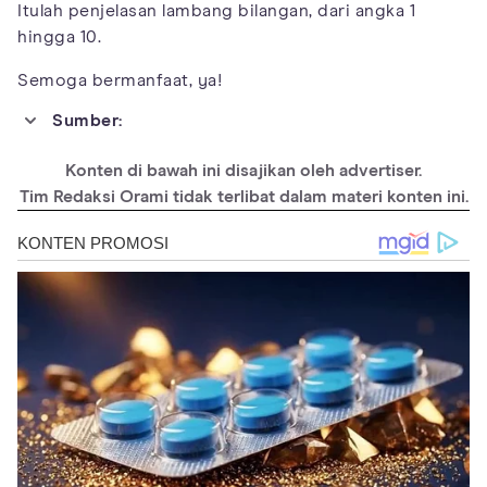
Itulah penjelasan lambang bilangan, dari angka 1
hingga 10.
Semoga bermanfaat, ya!
Sumber:
https://www.cosmopolitan.com/lifestyle/a39751280/numerolog
y-9-meaning/
Konten di bawah ini disajikan oleh advertiser.
https://eprints.uai.ac.id/1601/1/ILS0053-21_Isi-Artikel.pdf
Tim Redaksi Orami tidak terlibat dalam materi konten ini.
https://www.numerology.com/articles/about-
numerology/single-digit-number-4-meaning/