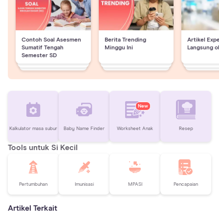
Contoh Soal Asesmen
Berita Trending
Artikel Exp
Sumatif Tengah
Minggu Ini
Langsung o
Semester SD
New
Kalkulator masa subur
Baby Name Finder
Worksheet Anak
Resep
Tools untuk Si Kecil
Pertumbuhan
Imunisasi
MPASI
Pencapaian
Artikel Terkait