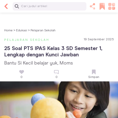
Baca Selanjutnya
13 Rekomendasi RSGM dan Klinik Gigi di Jakarta
yang Terbaik dan Terpercaya
Home >
Edukasi >
Pelajaran Sekolah
19 September 2025
PELAJARAN SEKOLAH
25 Soal PTS IPAS Kelas 3 SD Semester 1, 
Lengkap dengan Kunci Jawban
Bantu Si Kecil belajar yuk, Moms
0
0
Simpan