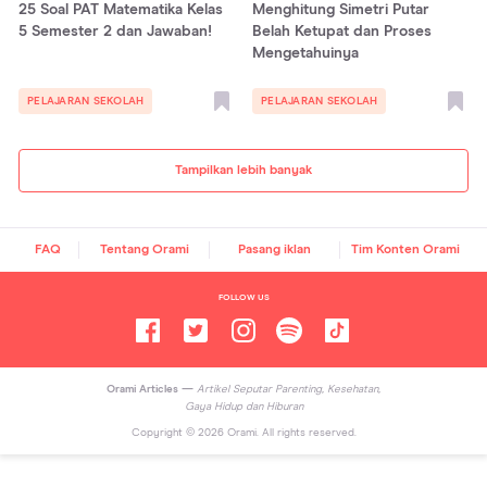
25 Soal PAT Matematika Kelas
Menghitung Simetri Putar
5 Semester 2 dan Jawaban!
Belah Ketupat dan Proses
Mengetahuinya
PELAJARAN SEKOLAH
PELAJARAN SEKOLAH
Tampilkan lebih banyak
FAQ
Tentang Orami
Pasang iklan
Tim Konten Orami
FOLLOW US
Orami Articles —
Artikel Seputar Parenting, Kesehatan,
Gaya Hidup dan Hiburan
Copyright ©
2026
Orami. All rights reserved.