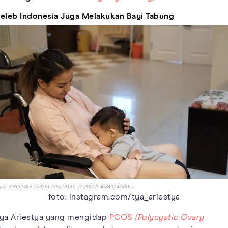
eleb Indonesia Juga Melakukan Bayi Tabung
oto: 39332465 258261725019130 2729032746843242496 n
foto: instagram.com/tya_ariestya
ya Ariestya yang mengidap
PCOS
(Polycystic Ovary