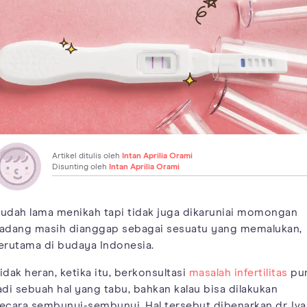
Artikel ditulis oleh
Intan Aprilia Orami
Disunting oleh
Intan Aprilia Orami
udah lama menikah tapi tidak juga dikaruniai momongan
adang masih dianggap sebagai sesuatu yang memalukan,
erutama di budaya Indonesia.
idak heran, ketika itu, berkonsultasi
masalah infertilitas
pu
adi sebuah hal yang tabu, bahkan kalau bisa dilakukan
ecara sembunyi-sembunyi. Hal tersebut dibenarkan dr. Iva