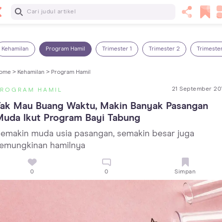
Baca Selanjutnya
Panas Dalam pada Anak: Gejala, Penyebab dan Cara
Mengatasinya!
Kehamilan
Program Hamil
Trimester 1
Trimester 2
Trimeste
ome >
Kehamilan >
Program Hamil
21 September 20
PROGRAM HAMIL
ak Mau Buang Waktu, Makin Banyak Pasangan 
Muda Ikut Program Bayi Tabung
emakin muda usia pasangan, semakin besar juga
emungkinan hamilnya
0
0
Simpan