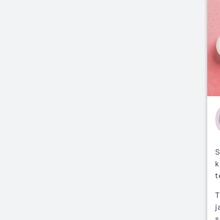
S
k
t
T
j
s