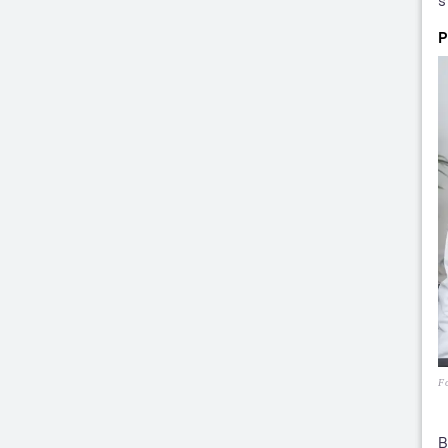
s
P
Fo
B