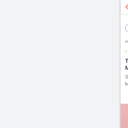
H
T
S
k