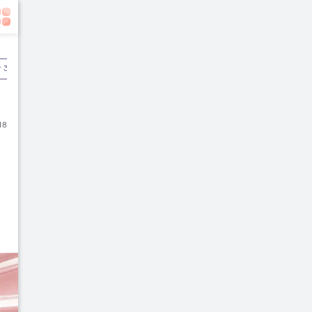
r 3
Pascamelahirkan
18