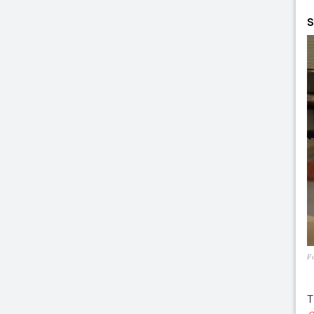
S
F
T