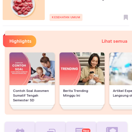
KESEHATAN UMUM
Highlights
Lihat semua
Contoh Soal Asesmen
Berita Trending
Artikel Exp
Sumatif Tengah
Minggu Ini
Langsung o
Semester SD
New