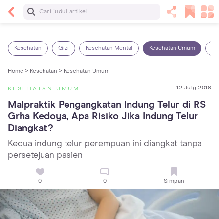
Baca Selanjutnya
Kebutuhan Cairan Anak yang Harus Dipenuhi
Sesuai Usianya
Kesehatan
Gizi
Kesehatan Mental
Kesehatan Umum
Ob
Home >
Kesehatan >
Kesehatan Umum
12 July 2018
KESEHATAN UMUM
Malpraktik Pengangkatan Indung Telur di RS 
Grha Kedoya, Apa Risiko Jika Indung Telur 
Diangkat?
Kedua indung telur perempuan ini diangkat tanpa
persetejuan pasien
0
0
Simpan