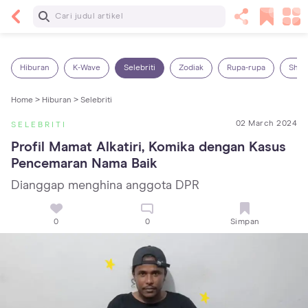
Baca Selanjutnya
14 Rekomendasi Camilan Sehat untuk Anak, Enak
dan Bergizi!
Hiburan
K-Wave
Selebriti
Zodiak
Rupa-rupa
Shop
Home >
Hiburan >
Selebriti
02 March 2024
SELEBRITI
Profil Mamat Alkatiri, Komika dengan Kasus 
Pencemaran Nama Baik
Dianggap menghina anggota DPR
0
0
Simpan