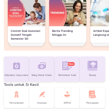
Contoh Soal Asesmen
Berita Trending
Artikel Exp
Sumatif Tengah
Minggu Ini
Langsung o
Semester SD
New
Kalkulator masa subur
Baby Name Finder
Worksheet Anak
Resep
Tools untuk Si Kecil
Pertumbuhan
Imunisasi
MPASI
Pencapaian