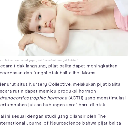
to: bukan cuma untuk pegal, ini 5 manfaat memijat balita 3
ecara tidak langsung, pijat balita dapat meningkatkan
ecerdasan dan fungsi otak balita lho, Moms.
enurut situs Nursery Collective, melakukan pijat balita
ecara rutin dapat memicu produksi hormon
drenocorticotrophic hormone
(ACTH) yang menstimulasi
ertumbuhan jutaan hubungan saraf baru di otak.
al ini sesuai dengan studi yang dilansir oleh The
nternational Journal of Neuroscience bahwa pijat balita