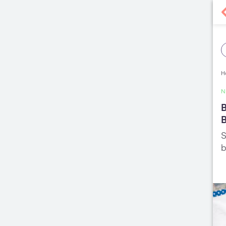
H
B
B
S
b