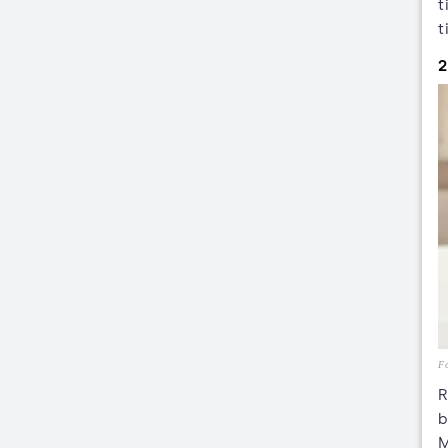
t
t
2
Fo
R
b