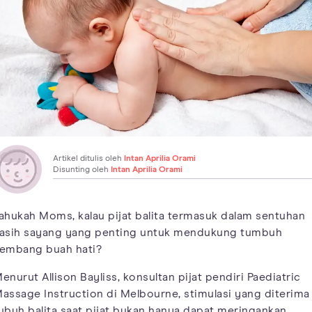
Artikel ditulis oleh
Intan Aprilia Orami
Disunting oleh
Intan Aprilia Orami
ahukah Moms, kalau pijat balita termasuk dalam sentuhan
asih sayang yang penting untuk mendukung tumbuh
embang buah hati?
enurut Allison Bayliss, konsultan pijat pendiri Paediatric
assage Instruction di Melbourne, stimulasi yang diterima
ubuh balita saat pijat bukan hanya dapat meringankan