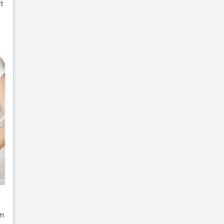
at
am