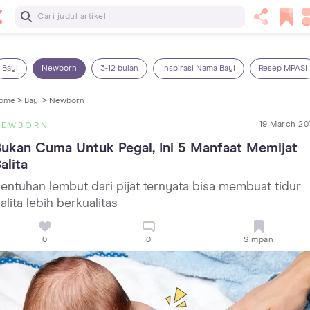
Baca Selanjutnya
7 Penyebab Sakit Tenggorokan pada Anak dan Cara
Mengatasinya
Bayi
Newborn
3-12 bulan
Inspirasi Nama Bayi
Resep MPASI
ome >
Bayi >
Newborn
19 March 20
NEWBORN
ukan Cuma Untuk Pegal, Ini 5 Manfaat Memijat 
alita
entuhan lembut dari pijat ternyata bisa membuat tidur
alita lebih berkualitas
0
0
Simpan