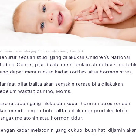
to: bukan cuma untuk pegal, ini 5 manfaat memijat balita 1
enurut sebuah studi yang dilakukan Children’s National
edical Center, pijat balita memberikan stimulasi kinesteti
ang dapat menurunkan kadar kortisol atau hormon stres.
anfaat pijat balita akan semakin terasa bila dilakukan
ebelum waktu tidur lho, Moms.
arena tubuh yang rileks dan kadar hormon stres rendah
kan mendorong tubuh balita untuk memproduksi lebih
anyak melatonin atau hormon tidur.
engan kadar melatonin yang cukup, buah hati dijamin aka