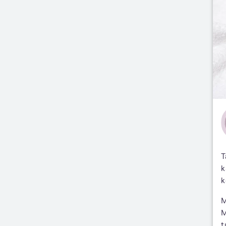
T
k
k
M
M
t