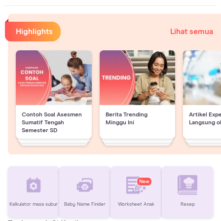
Highlights
Lihat semua
Contoh Soal Asesmen
Berita Trending
Artikel Exp
Sumatif Tengah
Minggu Ini
Langsung o
Semester SD
New
Kalkulator masa subur
Baby Name Finder
Worksheet Anak
Resep