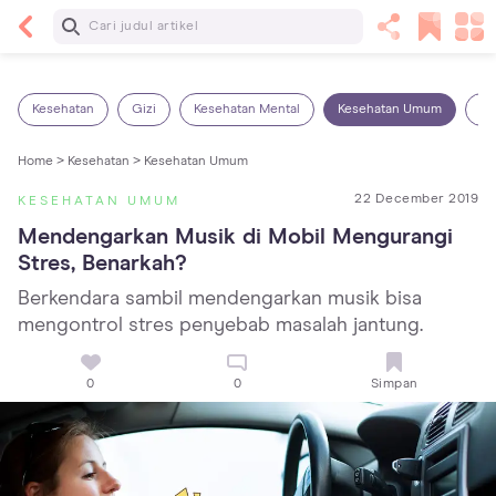
Baca Selanjutnya
Panas Dalam pada Anak: Gejala, Penyebab dan
Cara Mengatasinya!
Kesehatan
Gizi
Kesehatan Mental
Kesehatan Umum
Ob
Home >
Kesehatan >
Kesehatan Umum
22 December 2019
KESEHATAN UMUM
Mendengarkan Musik di Mobil Mengurangi 
Stres, Benarkah?
Berkendara sambil mendengarkan musik bisa
mengontrol stres penyebab masalah jantung.
0
0
Simpan