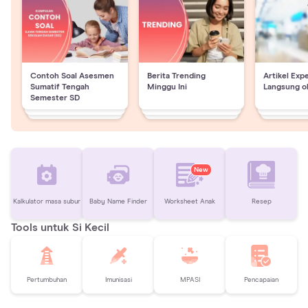
Contoh Soal Asesmen
Berita Trending
Artikel Exp
Sumatif Tengah
Minggu Ini
Langsung o
Semester SD
New
Kalkulator masa subur
Baby Name Finder
Worksheet Anak
Resep
Tools untuk Si Kecil
Pertumbuhan
Imunisasi
MPASI
Pencapaian