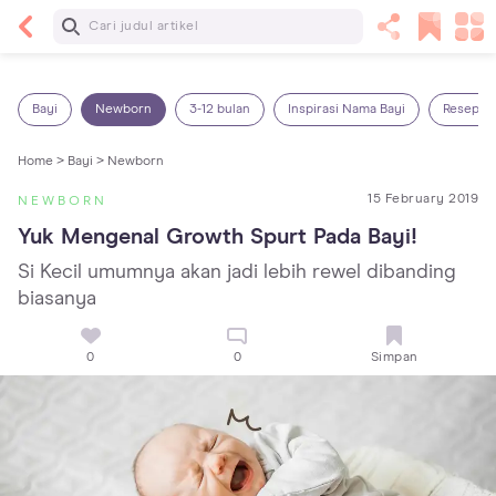
Baca Selanjutnya
Panas Dalam pada Anak: Gejala, Penyebab dan
Cara Mengatasinya!
Bayi
Newborn
3-12 bulan
Inspirasi Nama Bayi
Resep M
Home >
Bayi >
Newborn
15 February 2019
NEWBORN
Yuk Mengenal Growth Spurt Pada Bayi!
Si Kecil umumnya akan jadi lebih rewel dibanding
biasanya
0
0
Simpan