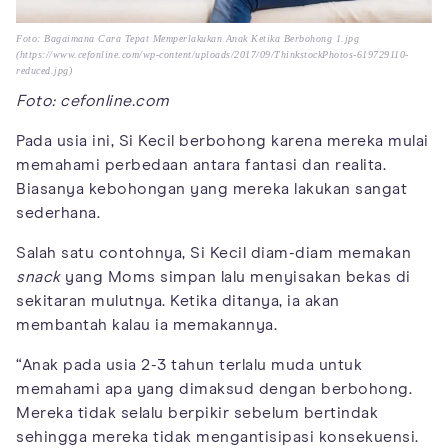
Foto: Bagaimana Cara Tepat Memperlakukan Anak Ketika Berbohong 1.jpg
(https://www.cefonline.com/wp-content/uploads/2017/09/ThinkstockPhotos-619729110-
reduced.jpg)
Foto: cefonline.com
Pada usia ini, Si Kecil berbohong karena mereka mulai
memahami perbedaan antara fantasi dan realita.
Biasanya kebohongan yang mereka lakukan sangat
sederhana.
Salah satu contohnya, Si Kecil diam-diam memakan
snack
yang Moms simpan lalu menyisakan bekas di
sekitaran mulutnya. Ketika ditanya, ia akan
membantah kalau ia memakannya.
“Anak pada usia 2-3 tahun terlalu muda untuk
memahami apa yang dimaksud dengan berbohong.
Mereka tidak selalu berpikir sebelum bertindak
sehingga mereka tidak mengantisipasi konsekuensi.