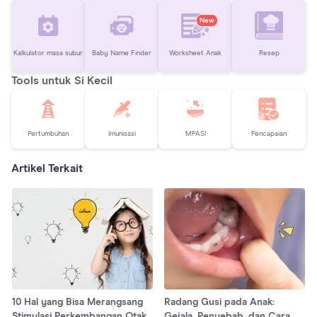
New
Kalkulator masa subur
Baby Name Finder
Worksheet Anak
Resep
Tools untuk Si Kecil
Pertumbuhan
Imunisasi
MPASI
Pencapaian
Artikel Terkait
10 Hal yang Bisa Merangsang
Radang Gusi pada Anak:
Stimulasi Perkembangan Otak
Gejala, Penyebab, dan Cara