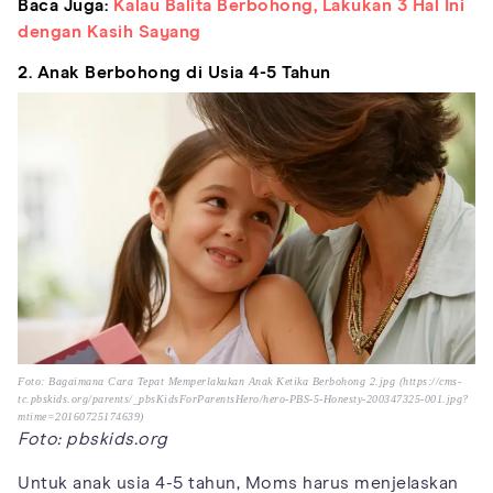
Baca Juga:
Kalau Balita Berbohong, Lakukan 3 Hal Ini
dengan Kasih Sayang
2. Anak Berbohong di Usia 4-5 Tahun
Foto: Bagaimana Cara Tepat Memperlakukan Anak Ketika Berbohong 2.jpg (https://cms-
tc.pbskids.org/parents/_pbsKidsForParentsHero/hero-PBS-5-Honesty-200347325-001.jpg?
mtime=20160725174639)
Foto: pbskids.org
Untuk anak usia 4-5 tahun, Moms harus menjelaskan