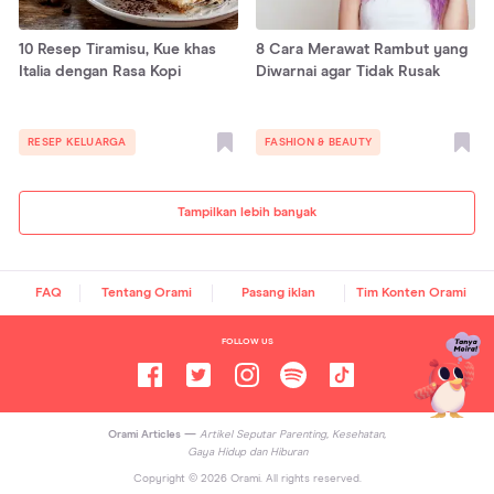
10 Resep Tiramisu, Kue khas
8 Cara Merawat Rambut yang
Italia dengan Rasa Kopi
Diwarnai agar Tidak Rusak
RESEP KELUARGA
FASHION & BEAUTY
Tampilkan lebih banyak
FAQ
Tentang Orami
Pasang iklan
Tim Konten Orami
FOLLOW US
Orami Articles —
Artikel Seputar Parenting, Kesehatan,
Gaya Hidup dan Hiburan
Copyright ©
2026
Orami. All rights reserved.