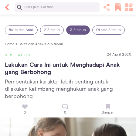
Baca Selanjutnya
Kebutuhan Cairan Anak yang Harus Dipenuhi
Sesuai Usianya
Balita dan Anak
2-3 tahun
3-5 tahun
Di atas 5 tahun
Home >
Balita dan Anak >
3-5 tahun
24 April 2020
3-5 TAHUN
Lakukan Cara Ini untuk Menghadapi Anak 
yang Berbohong
Pembentukan karakter lebih penting untuk
dilakukan ketimbang menghukum anak yang
berbohong
0
0
Simpan