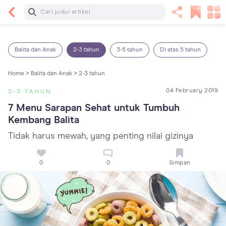
Baca Selanjutnya
14 Rekomendasi Camilan Sehat untuk Anak, Enak
dan Bergizi!
Balita dan Anak
2-3 tahun
3-5 tahun
Di atas 5 tahun
Home >
Balita dan Anak >
2-3 tahun
04 February 2019
2-3 TAHUN
7 Menu Sarapan Sehat untuk Tumbuh 
Kembang Balita
Tidak harus mewah, yang penting nilai gizinya
0
0
Simpan