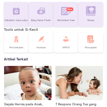
New
Kalkulator masa subur
Baby Name Finder
Worksheet Anak
Resep
Tools untuk Si Kecil
Pertumbuhan
Imunisasi
MPASI
Pencapaian
Artikel Terkait
Gejala Hernia pada Anak,
7 Respons Orang Tua yang