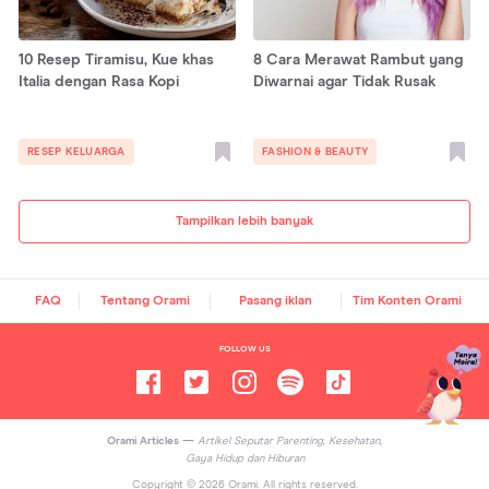
10 Resep Tiramisu, Kue khas
8 Cara Merawat Rambut yang
Italia dengan Rasa Kopi
Diwarnai agar Tidak Rusak
RESEP KELUARGA
FASHION & BEAUTY
Tampilkan lebih banyak
FAQ
Tentang Orami
Pasang iklan
Tim Konten Orami
FOLLOW US
Orami Articles —
Artikel Seputar Parenting, Kesehatan,
Gaya Hidup dan Hiburan
Copyright ©
2026
Orami. All rights reserved.