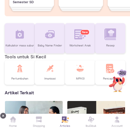
Semester SD
New
Kalkulator masa subur
Baby Name Finder
Worksheet Anak
Resep
Tools untuk Si Kecil
Pertumbuhan
Imunisasi
MPASI
Pencapaian
Artikel Terkait
Home
Shopping
Articles
IbuSibuk
Account