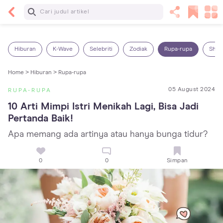
Baca Selanjutnya
Sariawan pada Anak: Penyebab, Cara Mengatasi
dan Mencegahnya
Hiburan
K-Wave
Selebriti
Zodiak
Rupa-rupa
Shop
Home >
Hiburan >
Rupa-rupa
05 August 2024
RUPA-RUPA
10 Arti Mimpi Istri Menikah Lagi, Bisa Jadi 
Pertanda Baik!
Apa memang ada artinya atau hanya bunga tidur?
0
0
Simpan