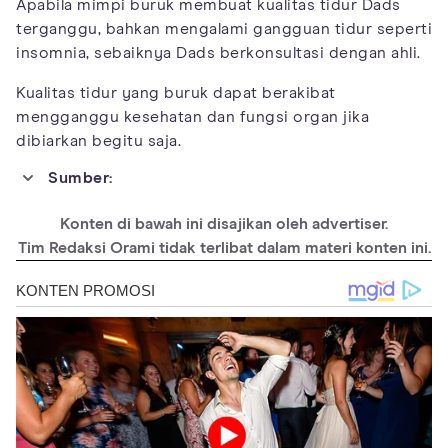
Apabila mimpi buruk membuat kualitas tidur Dads
terganggu, bahkan mengalami gangguan tidur seperti
insomnia, sebaiknya Dads berkonsultasi dengan ahli.
Kualitas tidur yang buruk dapat berakibat
mengganggu kesehatan dan fungsi organ jika
dibiarkan begitu saja.
Sumber:
https://www.dreamsopedia.com/dream-about-wife-marrying-
another-man.html
Konten di bawah ini disajikan oleh advertiser.
https://www.dreamof.org/dream-about-marrying-someone-else/
Tim Redaksi Orami tidak terlibat dalam materi konten ini.