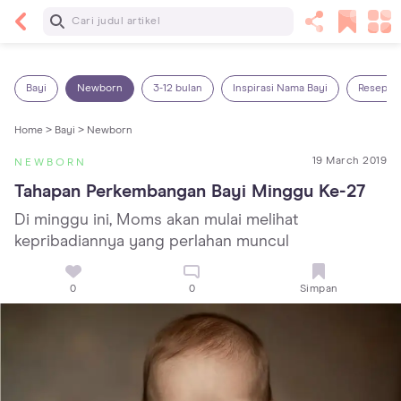
Baca Selanjutnya
7 Penyebab Sakit Tenggorokan pada Anak dan
Cara Mengatasinya
Bayi
Newborn
3-12 bulan
Inspirasi Nama Bayi
Resep M
Home >
Bayi >
Newborn
19 March 2019
NEWBORN
Tahapan Perkembangan Bayi Minggu Ke-27
Di minggu ini, Moms akan mulai melihat
kepribadiannya yang perlahan muncul
0
0
Simpan