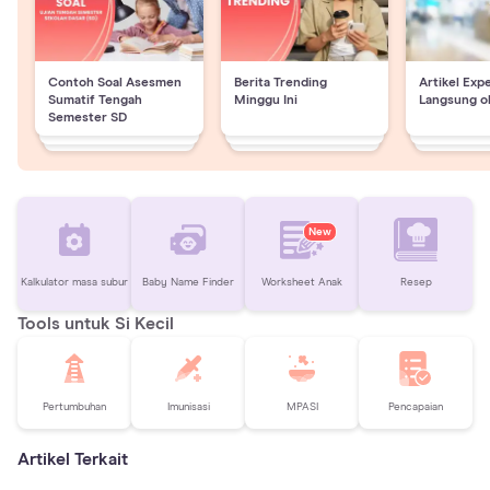
Contoh Soal Asesmen
Berita Trending
Artikel Exp
Sumatif Tengah
Minggu Ini
Langsung o
Semester SD
New
Kalkulator masa subur
Baby Name Finder
Worksheet Anak
Resep
Tools untuk Si Kecil
Pertumbuhan
Imunisasi
MPASI
Pencapaian
Artikel Terkait