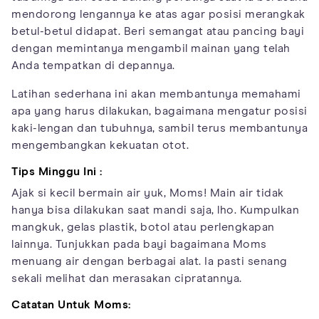
mendorong lengannya ke atas agar posisi merangkak
betul-betul didapat. Beri semangat atau pancing bayi
dengan memintanya mengambil mainan yang telah
Anda tempatkan di depannya.
Latihan sederhana ini akan membantunya memahami
apa yang harus dilakukan, bagaimana mengatur posisi
kaki-lengan dan tubuhnya, sambil terus membantunya
mengembangkan kekuatan otot.
Tips Minggu Ini :
Ajak si kecil bermain air yuk, Moms! Main air tidak
hanya bisa dilakukan saat mandi saja, lho. Kumpulkan
mangkuk, gelas plastik, botol atau perlengkapan
lainnya. Tunjukkan pada bayi bagaimana Moms
menuang air dengan berbagai alat. Ia pasti senang
sekali melihat dan merasakan cipratannya.
Catatan Untuk Moms: