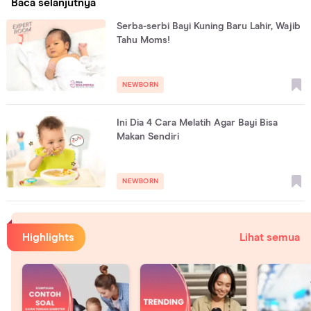
Baca selanjutnya
Serba-serbi Bayi Kuning Baru Lahir, Wajib
Tahu Moms!
NEWBORN
Ini Dia 4 Cara Melatih Agar Bayi Bisa
Makan Sendiri
NEWBORN
Highlights
Lihat semua