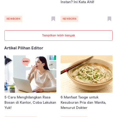
Instan? Ini Kata Ahli!
NEWBORN
NEWBORN
Tampilkan lebih banyak
Artikel Pilihan Editor
5 Cara Menghilangkan Rasa
6 Manfaat Taoge untuk
Bosan di Kantor, Coba Lakukan
Kesuburan Pria dan Wanita,
Yuk!
Menurut Dokter