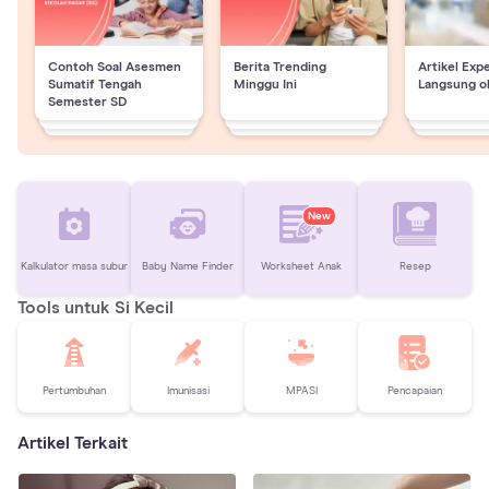
Contoh Soal Asesmen
Berita Trending
Artikel Exp
Sumatif Tengah
Minggu Ini
Langsung o
Semester SD
New
Kalkulator masa subur
Baby Name Finder
Worksheet Anak
Resep
Tools untuk Si Kecil
Pertumbuhan
Imunisasi
MPASI
Pencapaian
Artikel Terkait